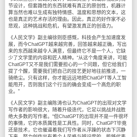
节设计，但套路性的东西就难有真正的原创性，机器计
算当然也难以生成有独特情感、温度和思想的文本，这
也是真正的艺术存活的理由。因此，真正的好作家不必
悲观，这种挑战和危机，有望激发真正的创造力。
《人民文学》副主编徐则臣感慨，科技会产生加速度发
展，而今ChatGPT越来越完善，回答越来越正确，写出
来的东西越来越令人满意，但最终它不是一个人，它缺
少了文学里的内容和匠人精神。“从这个角度来讲，可能
ChatGPT又不是我们需要担心的一个问题，但它给我们
提了个醒，需要我们把自己的技艺更好地往前推进，一
骑绝尘。只有这样，你才能远远地把ChatGPT等人工智
能甩开，否则我们这个行当的确会变成一个高危的职
业。”
《人民文学》副主编陈涛也认为ChatGPT的出现对文学
写作者的影响很大，随着升级迭代，它足以挑战并战胜
绝大多数的写作者。“但ChatGPT的出现并不是一件很坏
的事情，它的本质属性是工具性。同时，ChatGPT毕竟
还是技术，它也催逼着我们写作者从浮躁的状态下沉静
下来，努力创作出有着个人风格与辨识度的，能够代表