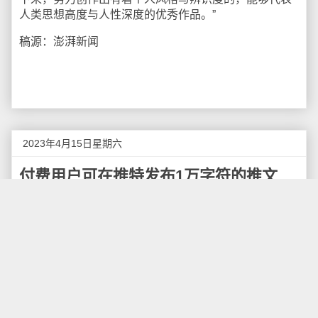
人类思想高度与人性深度的优秀作品。”
稿源：澎湃新闻
2023年4月15日星期六
付费用户可在推特发布1万字符的推文
北京时间4月14日晚间消息，据报道，Twitter今日宣布，
现允许Twitter Blue付费用户发布长度不超过10000个字
符的推文。
Twitter在一份声明中称：“我们正在改进Twitter上的写作
和阅读体验！从今天开始，Twitter支持长度不超过
10000个字符的推文，支持粗体和斜体文本格式。现在
就可以注册Twitter Blue来使用这一新功能。”