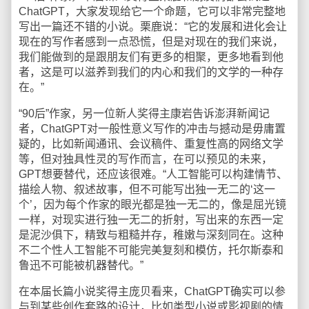
ChatGPT，大家发现给它一个命题，它可以非常完整地
写出一篇还不错的小说。栗鹿说：“它的发展和进化会让
现在的写作者感到一点恐慌，但是对现在的我们来说，
我们能做到的是跟朋友们有更多的相聚，更多地看到他
者，这是可以滋养到我们的内心和我们的文学的一种存
在。”
“90后”作家，另一位新人奖得主康岩告诉澎湃新闻记
者，ChatGPT对一般性意义写作的冲击与撼动是毋庸置
疑的，比如新闻通讯、会议稿件、重复性高的网络文学
等，但对独具性灵的写作而言，在可以预见的未来，
GPT想要替代，还应该很难。“人工智能可以构建情节、
描绘人物、叙述故事，但不可能写出独一无二的‘这一
个’，因为每个作家的眼光都是独一无二的，像是屈光镜
一样，对现实进行独一无二的折射，写出来的东西一定
是泥沙俱下，精致与粗糙并存，稚嫩与深刻同在。这种
不二个性人工智能不可能完美复刻和模仿，托尔斯泰和
鲁迅不可能被机器替代。”
在本届长篇小说奖得主庞贝看来，ChatGPT确实可以参
与到某些创作套路的设计，比如类型小说或影视剧的情