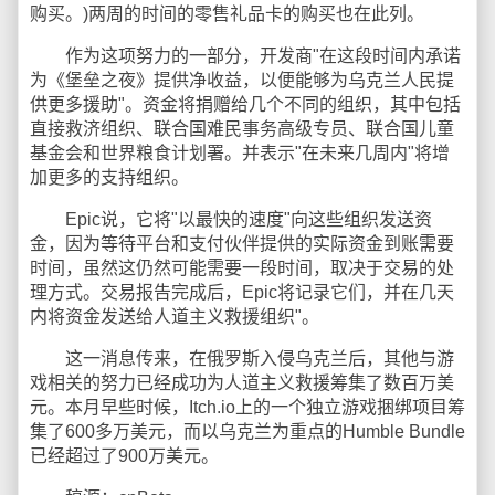
购买。)两周的时间的零售礼品卡的购买也在此列。
作为这项努力的一部分，开发商"在这段时间内承诺
为《堡垒之夜》提供净收益，以便能够为乌克兰人民提
供更多援助"。资金将捐赠给几个不同的组织，其中包括
直接救济组织、联合国难民事务高级专员、联合国儿童
基金会和世界粮食计划署。并表示"在未来几周内"将增
加更多的支持组织。
Epic说，它将"以最快的速度"向这些组织发送资
金，因为等待平台和支付伙伴提供的实际资金到账需要
时间，虽然这仍然可能需要一段时间，取决于交易的处
理方式。交易报告完成后，Epic将记录它们，并在几天
内将资金发送给人道主义救援组织"。
这一消息传来，在俄罗斯入侵乌克兰后，其他与游
戏相关的努力已经成功为人道主义救援筹集了数百万美
元。本月早些时候，Itch.io上的一个独立游戏捆绑项目筹
集了600多万美元，而以乌克兰为重点的Humble Bundle
已经超过了900万美元。