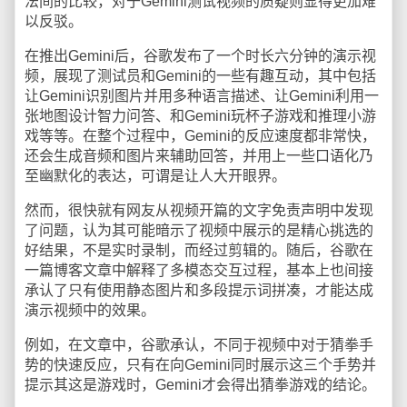
法间的比较，对于Gemini测试视频的质疑则显得更加难
以反驳。
在推出Gemini后，谷歌发布了一个时长六分钟的演示视
频，展现了测试员和Gemini的一些有趣互动，其中包括
让Gemini识别图片并用多种语言描述、让Gemini利用一
张地图设计智力问答、和Gemini玩杯子游戏和推理小游
戏等等。在整个过程中，Gemini的反应速度都非常快，
还会生成音频和图片来辅助回答，并用上一些口语化乃
至幽默化的表达，可谓是让人大开眼界。
然而，很快就有网友从视频开篇的文字免责声明中发现
了问题，认为其可能暗示了视频中展示的是精心挑选的
好结果，不是实时录制，而经过剪辑的。随后，谷歌在
一篇博客文章中解释了多模态交互过程，基本上也间接
承认了只有使用静态图片和多段提示词拼凑，才能达成
演示视频中的效果。
例如，在文章中，谷歌承认，不同于视频中对于猜拳手
势的快速反应，只有在向Gemini同时展示这三个手势并
提示其这是游戏时，Gemini才会得出猜拳游戏的结论。