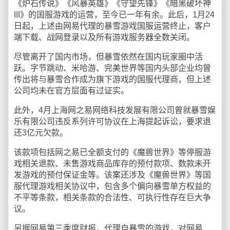
《炉石传说》《风暴英雄》《守望先锋》《暗黑破坏神
III》的国服游戏的运营，至今已一年有余。此后，1月24
日起，上述由网易代理的暴雪游戏国服运营终止，客户
端下载、战网登录以及所有游戏服务器全数关闭。
尽管离开了国内市场，但暴雪依然在国内玩家圈中活
跃。字节跳动、米哈游、完美世界等国内头部企业均曾
传出将与暴雪合作成为旗下游戏的国服代理商，但上述
公司均未在官方层面有过证实。
此外，4月上海网之易网络科技发展有限公司曾就暴雪娱
乐有限公司违反系列许可协议在上海提起诉讼，要求退
还3亿元欠款。
该款项包括网之易已全额支付的《魔兽世界》等停服游
戏相关退款、未售游戏商品库存的预付款项、数款未开
发游戏的预付保证金等。该案还涉及《魔兽世界》等国
服代理游戏相关协议中，包含多个偏向暴雪单方权益的
不平等条款，相关条款的合法性、可执行性存在巨大争
议。
另据网易第三季度财报，代理自暴雪的游戏，对网易