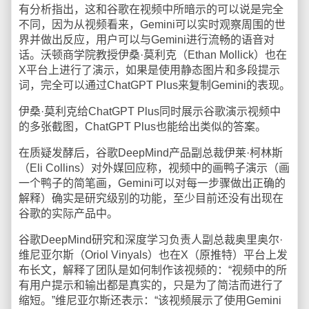
有分析指出，这和谷歌在视频中所暗示的可以说是完全
不同，因为从视频看来，Gemini可以实时观察周围的世
界并做出反应，用户可以与Gemini进行流畅的语音对
话。沃顿商学院教授伊桑·莫利克（Ethan Mollick）也在
X平台上进行了演示，如果是使用静态图片和多段提示
词，完全可以通过ChatGPT Plus来复制Gemini的表现。
伊桑·莫利克给ChatGPT Plus同时展示谷歌演示视频中
的多张截图，ChatGPT Plus也能给出类似的答案。
在质疑发酵后，谷歌DeepMind产品副总裁伊莱·柯林斯
（Eli Collins）对外媒回应称，视频中的画鸭子演示（画
一个鸭子的简笔画，Gemini可以对每一步骤做出正确的
解释）确实是研究级别的功能，至少目前还没有出现在
谷歌的实际产品中。
谷歌DeepMind研究和深度学习负责人副总裁奥里奥尔·
维尼亚尔斯（Oriol Vinyals）也在X（原推特）平台上发
布长文，解释了团队是如何制作该视频的：“视频中的所
有用户提示和输出都是真实的，只是为了简洁而进行了
缩短。”维尼亚尔斯还表示：“该视频展示了使用Gemini