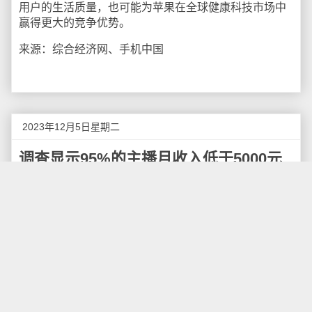
用户的生活质量，也可能为苹果在全球健康科技市场中
赢得更大的竞争优势。
来源：综合经济网、手机中国
2023年12月5日星期二
调查显示95%的主播月收入低于5000元
首都经济贸易大学副教授张成刚在《有识》栏目中表
示：据该校发布的《新就业形态劳动者的工资保障研
究》显示，基于6.3万名骑手的调研数据显示，他们的工
资平均约为5000元。与此同时，《中国网络表演（直播
与短视频）行业发展报告（2022-2023）》中也透露，
在以直播为主要收入来源的主播中，月收入5000元以下
占比95.2%。
这也是网友热议“95%主播收入不如外卖员”说法的来源。