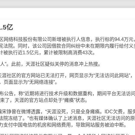
.5亿
区网络科技股份有限公司新增被执行人信息，执行标的94.4万元
民法院。同时，该公司因借款合同纠纷中未在期限内履行给付义
被执行近1.5亿元，累计被限制高消费43次。
落人”。此前，天涯社区疑似关停的消息冲上热搜。
天涯社区的官方网站已无法打开，网页显示为“无法访问此网站”
，页面显示为“无网络连接”。
发布公告，称“近期将进行技术升级和数据重构，期间平台无法访
束了，天涯的官方站点却处于“瘫痪”状态。
编宋铮曾在微博透露，“天涯没死，只是全身瘫痪。IDC欠费，服
法院冻结了。”也有媒体确认了上述消息，天涯社区无法访问的
力支付中国电信的机房和网络费用，导致网站服务被迫中断。