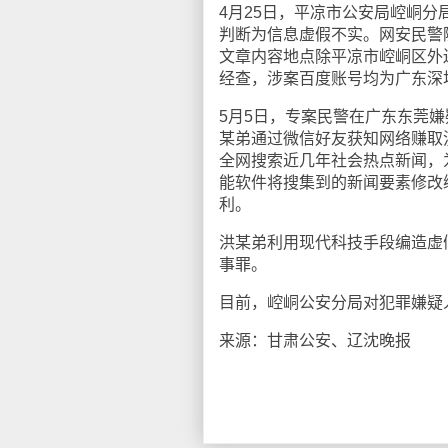
4月25日，平凉市公安局崆峒分
判断为信息虚假不实。网安民警
文章内容地点除平凉市崆峒区外
经查，涉案百度账号均为广东深
5月5日，专案民警在广东东莞
某弟通过微信好友获知网络赚取流
全网搜索近几年社会热点新闻，为
能软件将搜集到的新闻要素修改
利。
洪某弟利用现代科技手段编造虚
事罪。
目前，崆峒公安分局对犯罪嫌疑
来源：甘肃公安、辽沈晚报