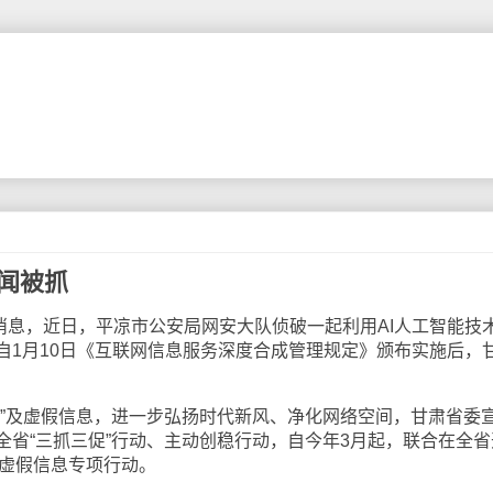
新闻被抓
日消息，近日，平凉市公安局网安大队侦破一起利用AI人工智能技
自1月10日《互联网信息服务深度合成管理规定》颁布实施后，
俗”及虚假信息，进一步弘扬时代新风、净化网络空间，甘肃省委
全省“三抓三促”行动、主动创稳行动，自今年3月起，联合在全省
及虚假信息专项行动。