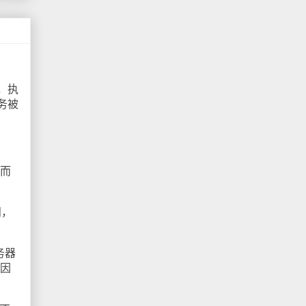
，执
务被
，而
问，
务器
原因