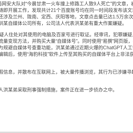
局网安大队对“今晨甘肃一火车撞上修路工人致9人死亡”的文章，
随即开展工作，发现共计21个百度账号均在同一时间段发布该文
还涉及兰州、陇南、定西、庆阳等地，文章点击量已达1.5万余
圳某自媒体公司所有，公司法人代表洪某弟有重大作案嫌疑。
嫌疑人住处对其使用的电脑及百家号进行取证。经审讯，犯罪嫌疑
量变现方法，并购买大量“自媒体号”。同时使用“易撰”网页版，
规避自媒体号查重功能，洪某弟通过近期火爆的ChatGPT人工
编辑后，使用“海豹科技”软件上传至其购买的自媒体平台上非法
假信息，并散布在互联网上，被大量传播浏览，其行为已涉嫌寻
人洪某弟采取刑事强制措施，案件正在进一步侦办之中。