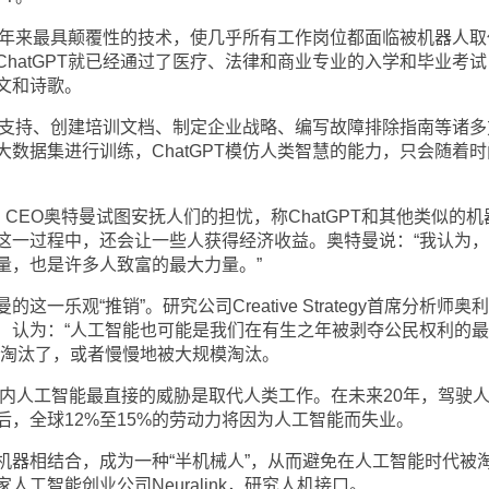
为十年来最具颠覆性的技术，使几乎所有工作岗位都面临被机器人取
hatGPT就已经通过了医疗、法律和商业专业的入学和毕业考试
文和诗歌。
客户支持、创建培训文档、制定企业战略、编写故障排除指南等诸多
数据集进行训练，ChatGPT模仿人类智慧的能力，只会随着时
I CEO奥特曼试图安抚人们的担忧，称ChatGPT和其他类似的机
这一过程中，还会让一些人获得经济收益。奥特曼说：“我认为
量，也是许多人致富的最大力量。”
一乐观“推销”。研究公司Creative Strategy首席分析师奥
anchard）认为：“人工智能也可能是我们在有生之年被剥夺公民权利的
被淘汰了，或者慢慢地被大规模淘汰。
期内人工智能最直接的威胁是取代人类工作。在未来20年，驾驶
，全球12%至15%的劳动力将因为人工智能而失业。
机器相结合，成为一种“半机械人”，从而避免在人工智能时代被
工智能创业公司Neuralink，研究人机接口。