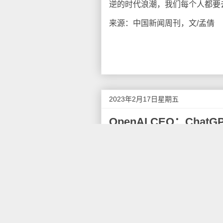
逆的时代浪潮，我们每个人都要去
来源：中国新闻周刊，文/孟倩
2023年2月17日星期五
OpenAI CEO：Cha
2月15日晚间消息，据报道，Ope
工智能聊天机器人ChatGPT不会
聊天机器人，一经推出就迅速成
户。
多年来，特斯拉CEO埃隆·马斯克
2020年，马斯克表示，人工
更早到来，这还要归功于ChatG