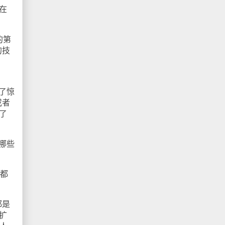
在
的第
的技
了惊
或者
了
哪些
树都
都是
扩