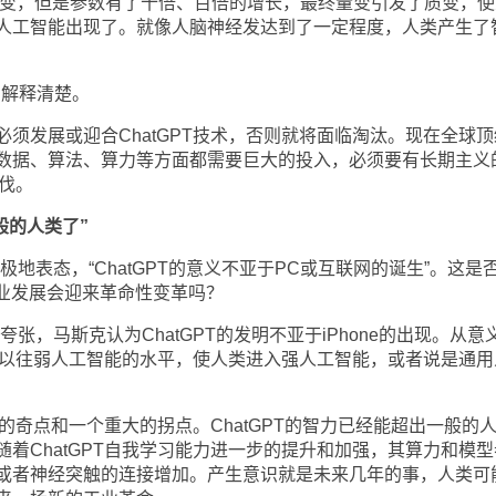
有改变，但是参数有了十倍、百倍的增长，最终量变引发了质变，使
人工智能出现了。就像人脑神经发达到了一定程度，人类产生了
法解释清楚。
须发展或迎合ChatGPT技术，否则就将面临淘汰。现在全球顶
数据、算法、算力等方面都需要巨大的投入，必须要有长期主义
步伐。
般的人类了”
地表态，“ChatGPT的意义不亚于PC或互联网的诞生”。这是
商业发展会迎来革命性变革吗？
张，马斯克认为ChatGPT的发明不亚于iPhone的出现。从意
破了以往弱人工智能的水平，使人类进入强人工智能，或者说是通用
展的奇点和一个重大的拐点。ChatGPT的智力已经能超出一般的
着ChatGPT自我学习能力进一步的提升和加强，其算力和模型
或者神经突触的连接增加。产生意识就是未来几年的事，人类可