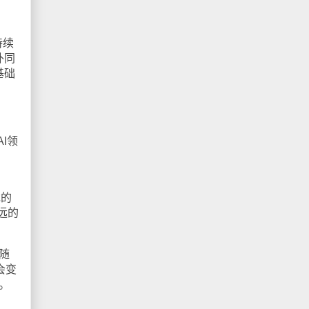
持续
外同
基础
I领
戏的
远的
随
会变
。