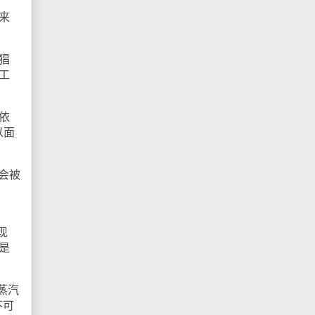
来
猖
工
依
以面
会被
现
是
蒸汽
不可