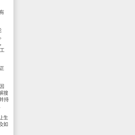
有
能
。
，
人工
正
因
解搜
并持
。
让生
及如