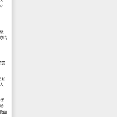
人
智
级
的精
否意
义角
人
人类
参
能面