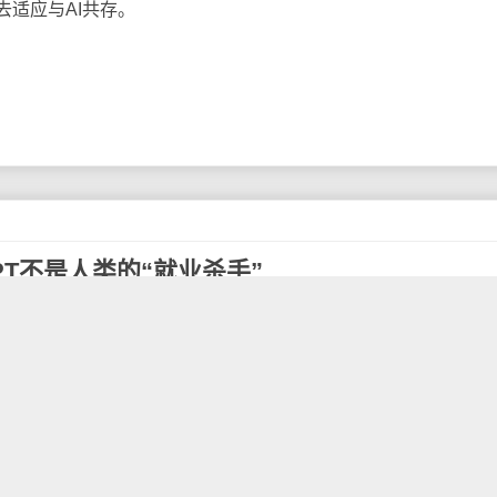
适应与AI共存。
tGPT不是人类的“就业杀手”
nAI CEO萨姆·奥特曼（Sam Altman）今日安抚外界的担忧，
成为人类的“就业杀手”。ChatGPT是由OpenAI研发的一款人工
为了全球关注的焦点。在短短两个多月的时间里，积累了1亿多
（Elon Musk）一直警告我们，称人工智能总有一天会超越人类
智能有可能在五年内超越人类。如今看来，这一天可能会比我们想象
PT。