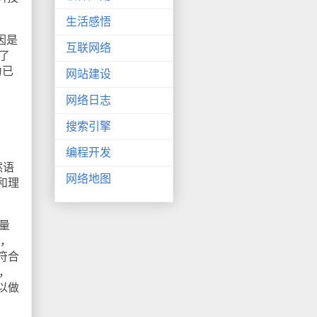
生活感悟
因是
互联网络
了
力已
网站建设
网络日志
搜索引擎
编程开发
然语
网络地图
和理
量
调，
符合
，
以做