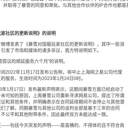
，并取得了暴雪的同意和审批。与其他合作伙伴的IP合作也都是
玩家社区的更新说明》的说明
方微博发表了《暴雪对国服玩家社区的更新说明》，其中一些消
，引发了市场和媒体的诸多非议，我方特说明如下。
雪提议的顺延服务六个月”的说明。
间2022年11月17日发布公告称，将中止上海网之易公司代理
服务，生效时间为2023年1月24日0时。
23年1月17日）发布最新声明表示，这期间暴雪方面已经启动了
于未可知的原因，上周暴雪公司重新寻求网易公司，提出了所谓
提议和其他条件，并明确表示在合同延续期间不会停止与其他潜
我们了解，同期暴雪与其他公司的谈判全部是基于三年的合同
、不公平和其他附带条件，因此最终双方未能达成一致。
议——包括今天突发的声明——是蛮横的、不得体的且不符合商