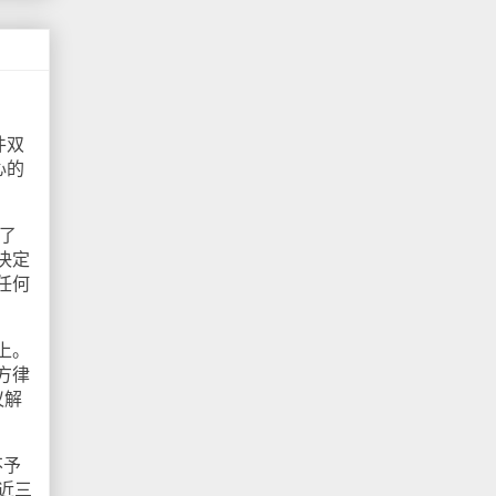
件双
心的
了
决定
任何
上。
方律
议解
不予
的近三