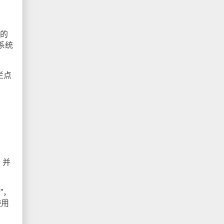
名的
系统
址栏点
，并
”，
使用