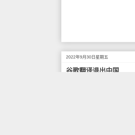
2022年9月30日星期五
谷歌翻译退出中国
谷歌翻译也退出中国了，访问原
香港的地址。在2010年Goog
务，后来谷歌地图服务关闭了，
目前，从国内访问原本谷歌翻译本地化域
translate.google.com.