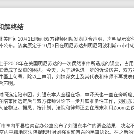
和解终结
北美时间10月1日晚间双方律师团队发表联合声明，声明显示案
外公布。该案原定于10月3日在明尼苏达州明尼阿波利斯市市中
士于2018年在美国明尼苏达的一次偶然事件所造成的误会，占用
庭造成了深重的困扰。今天，为了避免进一步的诉讼伤害，双方
件画上句号。除以上声明，刘婧尧女士及其代表和律师不再发表
合声明。
时间选定陪审团，刘强东本人全程在场，章泽天也一直在旁听席
在陪审团选定后与双方律师讨论下一步开庭准备性工作，刘强东
人证物证。据悉，按计划，法院和律师还会在周末利用Zoom会
波利斯市亨内平县检察官办公室公布了刘强东事件的调查结果，决定
yao向亨内平郡地区法院提起针对刘强东和京东的民事诉讼。在之后