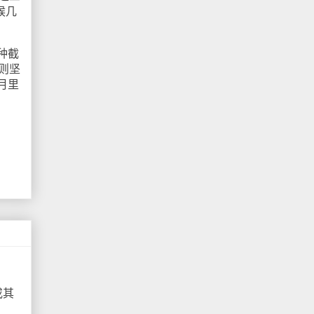
候几
种截
们则坚
月里
或其