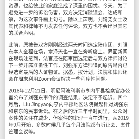
资源，也给彼此的家庭造成了深重的困扰。今天，为了
避免进一步的诉讼伤害，双方决定消除误会，达成和
解，为这次事件画上句号。除以上声明，刘婧尧女士及
其代表和律师不再发表任何评论，双方也不会出具其它
的联合声明。
此前，原被告双方刚刚经过两天时间选定陪审团，刘强
东本人全程在场，章泽天也一直在旁听席上。界面新闻
在现场注意到，法官还在陪审团选定后与双方律师讨论
下一步开庭准备性工作，刘强东方律师追问原告是否已
经选定最后的人证物证。据悉，按计划，法院和律师还
会在周末利用Zoom会议解决一些程序性问题。
2018年12月21日，明尼阿波利斯市亨内平县检察官办公
室公布了刘强东事件的调查结果，决定不予起诉。四个
月后，Liu Jingyao向亨内平郡地区法院提起针对刘强东
和京东的民事诉讼。在之后的近三年半时间里，公众对
案件的关注在减少，但案件的审理一直在进行，从2019
年9月开始，多数时候几乎每个月法院都有听证会、案件
管理会议等。