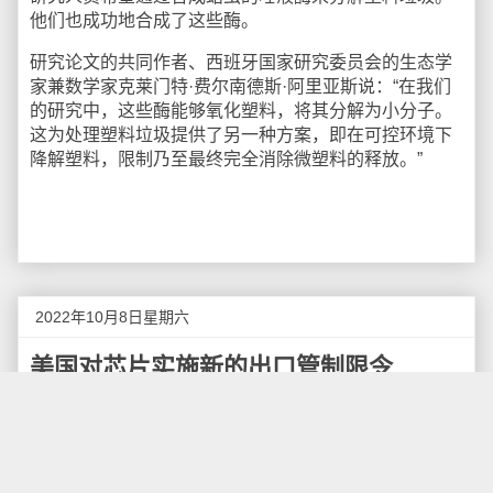
他们也成功地合成了这些酶。
研究论文的共同作者、西班牙国家研究委员会的生态学
家兼数学家克莱门特·费尔南德斯·阿里亚斯说：“在我们
的研究中，这些酶能够氧化塑料，将其分解为小分子。
这为处理塑料垃圾提供了另一种方案，即在可控环境下
降解塑料，限制乃至最终完全消除微塑料的释放。”
2022年10月8日星期六
美国对芯片实施新的出口管制限令
当地时间10月7日，美国商务部工业和安全局（BIS）在
其官网公布了一系列更全面的出口管制新规，欲限制中
国获得先进计算芯片、开发和维护超级计算机以及制造
先进半导体的能力。