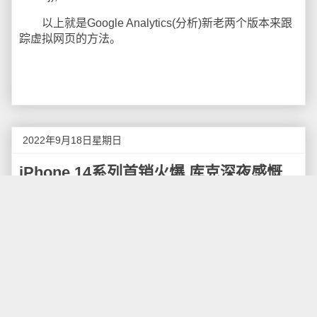
以上就是Google Analytics(分析)新老两个版本来跟
踪虚拟网页的方法。
2022年9月18日星期日
iPhone 14系列首销火爆 库克深夜感慨
9月16日，iPhone 14、iPhone 14 Pro、iPhone 14
Pro Max迎来首销，与往年iPhone开售一样，今年全国
各地Apple Store门店同样排起了长队。千万“果粉”终于
等来苹果14系列开售。
记者走访深圳苹果专卖店发现，在“消费电子”寒冬，
苹果门店依旧大排长龙，非预约不得入内。而苹果零售
店外，通过现场倒买倒卖手机获益的“黄牛”们也和往年一