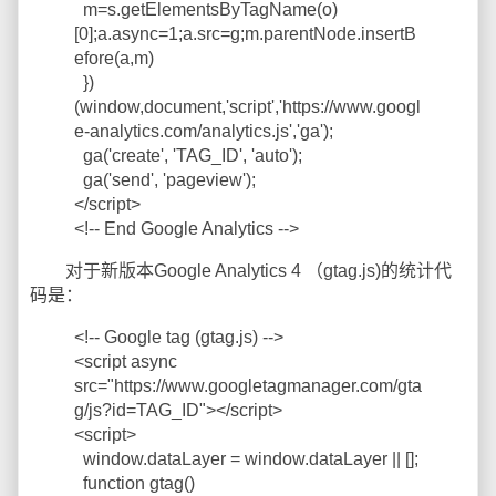
m=s.getElementsByTagName(o)
[0];a.async=1;a.src=g;m.parentNode.insertB
efore(a,m)
})
(window,document,'script','https://www.googl
e-analytics.com/analytics.js','ga');
ga('create', 'TAG_ID', 'auto');
ga('send', 'pageview');
</script>
<!-- End Google Analytics -->
对于新版本Google Analytics 4 （gtag.js)的统计代
码是：
<!-- Google tag (gtag.js) -->
<script async
src="https://www.googletagmanager.com/gta
g/js?id=TAG_ID"></script>
<script>
window.dataLayer = window.dataLayer || [];
function gtag()