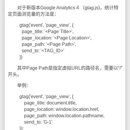
对于新版本Google Analytics 4 （gtag.js)，统计特
定页面浏览量的方法是：
gtag('event', 'page_view', {
page_title: '<Page Title>',
page_location: '<Page Location>',
page_path: '<Page Path>',
send_to: '<TAG_ID>'
})
其中Page Path是指定虚拟URL的路径名，需要以“/”
开头。
举例：
gtag('event', 'page_view', {
page_title: document.title,
page_location: window.location.href,
page_path: window.location.pathname,
send_to: 'G-1'
});