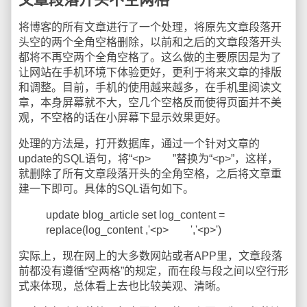
将博客的所有文章进行了一个处理，将原先文章段落开
头空的两个全角空格删除，以前和之后的文章段落开头
都将不再空两个全角空格了。这么做的主要原因是为了
让网站在手机环境下体验更好，更利于将来文章的排版
和调整。目前，手机的使用越来越多，在手机里阅读文
章，本身屏幕就不大，空几个空格反而使得页面并不美
观，不空格的话在小屏幕下显示效果更好。
处理的方法是，打开数据库，通过一个针对文章的
update的SQL语句，将“<p> ”替换为“<p>”，这样，
就删除了所有文章段落开头的全角空格，之后将文章重
建一下即可。具体的SQL语句如下。
update blog_article set log_content =
replace(log_content ,'<p> ','<p>')
实际上，现在网上的大多数网站或者APP里，文章段落
前都没有遵循“空两格”的规定，而在段与段之间以空行形
式来体现，总体看上去也比较美观、清晰。