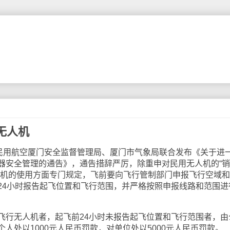
无人机
国民用航空厦门安全监督管理局、厦门市气象局联合发布《关于进
器安全管理的通告》，通告措辞严厉，除重申对民用无人机的“
人机的使用方面专门规定，飞前要向飞行管制部门申报飞行空域
24小时报告起飞位置和飞行范围，并严格按照申报线路和范围进
飞行无人机者，起飞前24小时未报告起飞位置和飞行范围者，由
人处以1000元人民币罚款，对单位处以5000元人民币罚款。