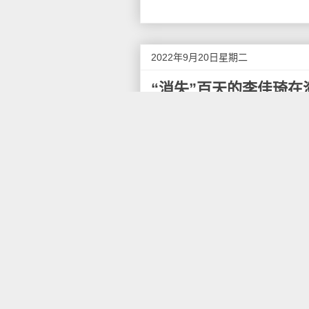
2022年9月20日星期二
“消失”百天的李佳琦在
9月20日晚间7点一刻左右，“
博、微信等平台进行预告。截至20
点赞量达1.17亿；目前上架的1
参与此次直播的品牌有欧莱雅、
李佳琦在此次直播之前，最后一
断。
之后，李佳琦在个人微博表示，
约两小时后，李佳琦再度发文称
休息，尚未上播的产品，我们之
李佳琦自6月3日发出的微博，