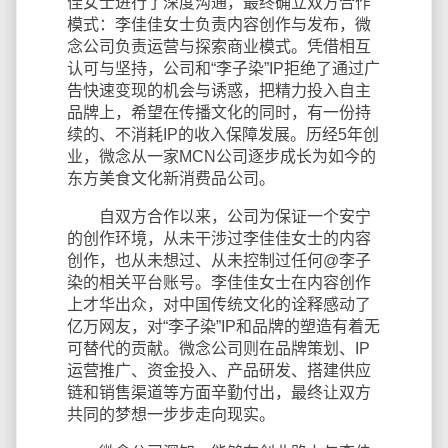
佳女士进行了深度沟通，最终确立双方合作
模式：李佳佳女士负责内容创作与发布，微
念公司负责运营与探索商业模式。凭借相互
认可与坚持，公司和“李子染”IP拒绝了通过广
告快速变现的机会与诱惑，把精力投入自主
品牌上，希望在传播文化的同时，有一份持
续的、不消耗IP的收入保障发展。历经5年创
业，微念从一家MCN公司逐步成长为如今的
东方美食文化新消费品公司。
自双方合作以来，公司为保证一个安宁
的创作环境，从未干涉过李佳佳女士的内容
创作，也从未想过、从未控制过任何@李子
染的相关平台账号。李佳佳女士在内容创作
上才华出众，对中国传统文化的诠释感动了
亿万网友，对“李子染”IP和品牌的塑造有着无
可替代的贡献。微念公司则在品牌策划、IP
运营推广、资金投入、产品研发、搭建供应
链和销售渠道等方面辛勤付出，最终让双方
共同的梦想一步步走向现实。