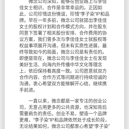
微念公司深知，能够在创业路上与李佳
佳女士相识、合作是非常幸运的。正因如
此，公司珍惜这份情谊，珍惜“李子染”IP和品
牌。早在一年多前，微念公司就提出李佳佳
女士的股权计划和合作模式方向，并在股东
同意下签署了相关股份安排、合作费用的协
议方案，我们曾多次与李佳佳女士就股权等
权益事项展开沟通，但未有实质性进展，最
终导致如今的局面，微念公司是有责任的。
即便是现在，微念公司与李佳佳女士在发现
美好生活、向海内外传播中华文化等理念
上，依旧保持着高度一致。公司愿意就双方
合作内容、合作方式等问题进行持续坦诚的
沟通，衷心希望双方能够解开心结，继续携
手前进。
一直以来，微念都是一家专注的创业公
司，无意占用更多的公共资源，也深知背后
需要肩负的责任。创业不易，塑造一个品牌
更难，“李子染”IP和品牌依然处于成长阶段，
无论结果如何，微念公司都衷心希望“李子染”