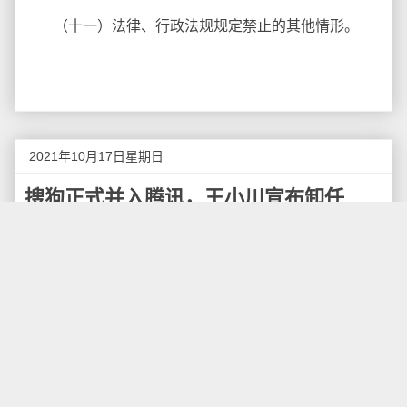
（十一）法律、行政法规规定禁止的其他情形。
2021年10月17日星期日
搜狗正式并入腾讯，王小川宣布卸任
CEO
10月15日，搜狗CEO王小川发布内部邮件，称今天
是搜狗正式并入腾讯的大日子，今天也是其卸任搜狗
CEO的日子。搜狗员工当日便转化身份成为腾讯员工，
同时，员工工龄延续至腾讯，薪酬福利也与腾讯同体系
保持一致，搜狗原有产品与技术部门也均已完成整合。
公开资料显示，搜狗成立于2004年，此前是搜狐旗
下的子公司，主要业务包括搜狗搜索、搜狗输入法、邮