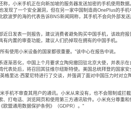
称，小米手机正在向新加坡的服务器发送加密的手机使用数据
中也发现了一个安全漏洞，但在另一家中国制造商OnePlus的手机
北欧波罗的海的代表告诉BNS新闻网称，其手机不会向外部发送
近日发表一则报告，建议消费者避免购买中国手机，该政府报
具有内置的审查功能，建议人们扔掉现在拥有的中国手机。
有使用小米设备的国家都很重要。”该中心在报告中说。
逐渐恶化，中国上个月要求立陶宛撤回驻北京大使，并表示在
湾代表处后，将召回其驻维尔纽斯特使。美国总统拜登的国家安
理英格里达·西蒙尼特进行了交谈，并强调了面对中国压力时对立
米手机不审查其用户的通讯。小米从来没有，也不会限制或拦截
索、打电话、浏览网页和使用第三方通讯软件。小米充分尊重和
欧盟通用数据保护条例》（GDPR）。”