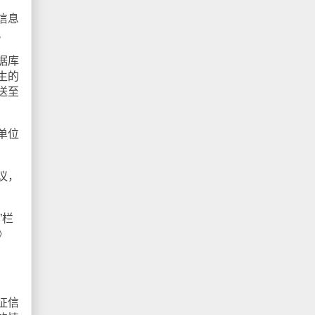
信息
。
据库
生的
送至
单位
议，
”栏
》
征信