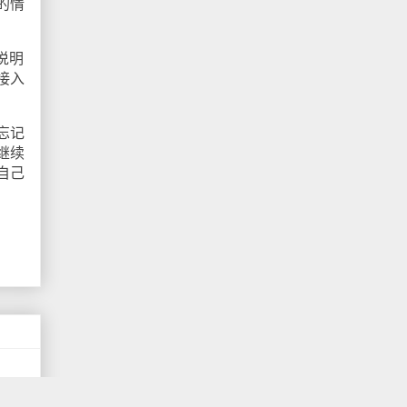
的情
说明
接入
忘记
继续
自己