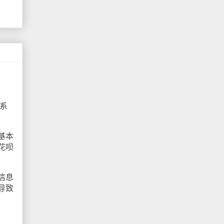
系
基本
花呗
信息
导致