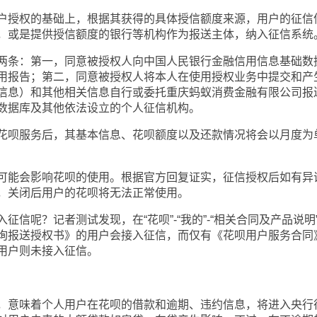
授权的基础上，根据其获得的具体授信额度来源，用户的征信
，或是提供授信额度的银行等机构作为报送主体，纳入征信系统
条：第一，同意被授权人向中国人民银行金融信用信息基础数
用报告；第二，同意被授权人将本人在使用授权业务中提交和产
信息）和其他相关信息自行或委托重庆蚂蚁消费金融有限公司报
数据库及其他依法设立的个人征信机构。
呗服务后，其基本信息、花呗额度以及还款情况将会以月度为
能会影响花呗的使用。根据官方回复证实，征信授权后如有异
，关闭后用户的花呗将无法正常使用。
呢？记者测试发现，在“花呗”-“我的”-“相关合同及产品说明
询报送授权书》的用户会接入征信，而仅有《花呗用户服务合同
用户则未接入征信。
意味着个人用户在花呗的借款和逾期、违约信息，将进入央行