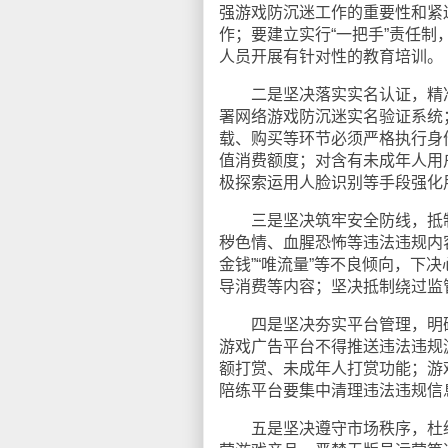
强游戏防沉迷工作的重要性和紧
作；要建立实行“一把手”责任
人员开展有针对性的教育培训。
二是坚决落实实名认证，精准识
署网络游戏防沉迷实名验证系统
载、购买等环节必须严格执行身
值消费额度；对含有未成年人用
极探索运用人脸识别等手段强化
三是坚决筑牢安全防线，抵制
秽色情、血腥恐怖等违法违规内容
金钱”“唯流量”等不良倾向，
导消费等内容；坚决抵制绕过监
四是坚决夯实平台管理，明确
游戏广告平台不得推送违法违规
额打赏、未成年人打赏功能；游
陪练平台要集中清理违法违规信
五是坚决遵守市场秩序，杜绝