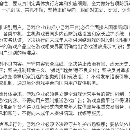
迫性；要认真制定具体执行方案和实施细则，全力做好各项防沉
制，一抓到底，常抓不懈；坚持正确导向，组织对策划、研发、运
别用户。游戏企业(包括小游戏平台)必须全面接入国家新闻
；各类单机、主机游戏要同步内设防沉迷设置和家长监护系统，
份实名认证；坚决执行向未成年人提供网络游戏的时段时长限制
户的游戏产品应在游戏相关界面明确给出“游戏适龄提示”标识；
用户识别的精准度。
不良内容。严守内容安全底线，坚决禁止政治有害、虚无历史
；坚决抵制拜金主义、“娘炮”“耽美”等不良文化；坚决反对追求
下决心改变诱导玩家沉迷的各类规则和玩法设计；不得发布错误引导
管机制，通过境外游戏平台向国内用户提供服务。
具体要求。游戏企业必须建立健全游戏运营平台的管理机制，
游戏内容、不得向用户强制推送游戏广告；游戏直播平台不得设
戏电商平台不得以任何形式向未成年人提供账号租赁交易服务；
息和账号，不得向未成年人提供陪玩、代练等服务。
违规行为。游戏企业必须坚决遵守并维护市场秩序；要依法依