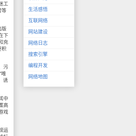
迷工
生活感悟
营等
互联网络
出版
网站建设
在下
和充
网络日志
要积
搜索引擎
编程开发
、污
“唯
网络地图
、诱
其中
置高
游戏
规运