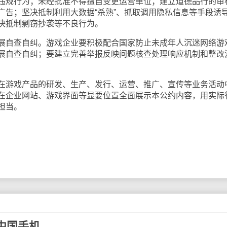
违规行为；未经批准不得擅自变更运营单位；建立道德品行的审
广告；坚决抵制利用大数据“杀熟”、抓取调用隐私信息等手段诱
决抵制剽窃抄袭等不良行为。
自查自纠。游戏企业要积极配合国家防止未成年人沉迷网络游
展自查自纠；要建立完善举报反映问题核查处理响应机制和整改
游戏产品的研发、生产、发行、运营、推广、宣传等业务活动
在企业网站、游戏界面等显要位置全面展示本公约内容，用实际
担当。
中国手机