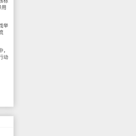
核标
导用
戏举
流
中，
行动