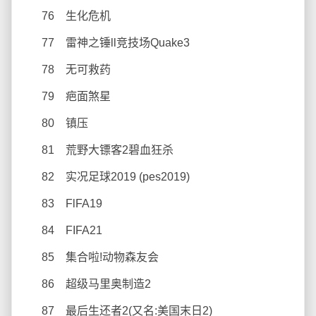
76 生化危机
77 雷神之锤ll竞技场Quake3
78 无可救药
79 疤面煞星
80 镇压
81 荒野大镖客2碧血狂杀
82 实况足球2019 (pes2019)
83 FlFA19
84 FIFA21
85 集合啦!动物森友会
86 超级马里奥制造2
87 最后生还者2(又名:美国末日2)