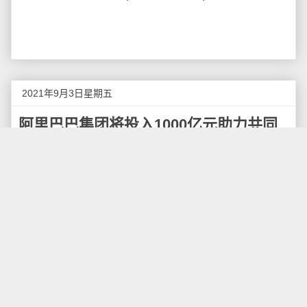
2021年9月3日星期五
阿里巴巴集团将投入1000亿元助力共同
富裕
9月2日，阿里巴巴集团宣布，阿里已启动“阿里巴巴
助力共同富裕十大行动”，将在2025年前累计投入1000
亿元，助力共同富裕。为促进十大行动落地，阿里将成
立一个专门的常设机构。
阿里助力共同富裕十大行动将围绕五大方向展开，
分别是科技创新、经济发展、高质量就业、弱势群体关
爱和共同富裕发展基金，行动将包括：
一是加大科技投入，扶持欠发达地区数字化建设。