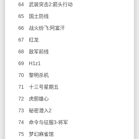
64 武装突击2:箭头行动
65 国土防线
66 战火纷飞:阿富汗
67 红龙
68 敌军前线
69 H1z1
70 黎明杀机
71 十三号星期五
72 虎胆雄心
73 秘密潜入2
74 命令与征服3-将军
75 梦幻麻雀馆