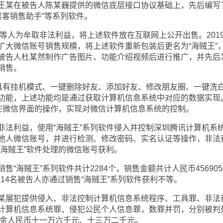
王某在被告人陈某巍提供的微信底层接口协议基础上，先后编写
“黑客销售助手”等系列软件。
等人为牟取非法利益，将上述软件放在互联网上公开出售。201
扩大微信账号销售规模，将上述软件重新包装后更名为“海贼王”
被告人杜某然制作广告图片、功能介绍视频后进行推广，并先后
销售。
有挂机模式、一键删除好友、添加好友、修改朋友圈、一键洗
功能，上述功能均是通过获取计算机信息系统中对应的数据实现
工在微信界面的操作，实现对微信计算机信息系统的控制。
利益，使用“海贼王”系列软件侵入并控制深圳腾讯计算机系
他人微信账号，并进行检测、修改密码、实名认证等操作，非法
“海贼王”软件处理的微信账号获利。
海贼王”系列软件共计2284个，销售金额共计人民币456905
他14名被告人亦通过销售“海贼王”系列软件获利不等。
展犯提供侵入、非法控制计算机信息系统程序、工具罪、非法
计算机信息系统罪、侵犯公民个人信息罪，数罪并罚，分别被判
罚金人民币十一万六千元、十三万二千元。