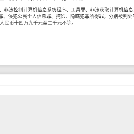
、非法控制计算机信息系统程序、工具罪、非法获取计算机信息
罪、侵犯公民个人信息罪、掩饰、隐瞒犯罪所得罪，分别被判处
金人民币十四万九千元至二千元不等。
社交媒体噤声后，推出自创的“第45任总统官方网站”
续推进“美国优先”议程。在该网站“联系我们”选项下，任何登录者都可以
活动。
名顾问3月21日披露，特朗普将利用自己的平台重返社交媒