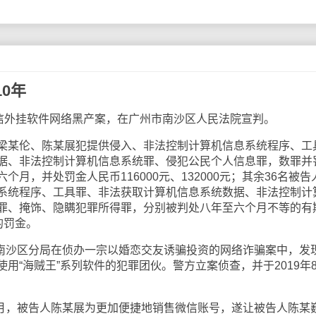
0年
外挂软件网络黑产案，在广州市南沙区人民法院宣判。
某伦、陈某展犯提供侵入、非法控制计算机信息系统程序、工
据、非法控制计算机信息系统罪、侵犯公民个人信息罪，数罪并
月，并处罚金人民币116000元、132000元；其余36名被告
系统程序、工具罪、非法获取计算机信息系统数据、非法控制计
罪、掩饰、隐瞒犯罪所得罪，分别被判处八年至六个月不等的有
元的罚金。
南沙区分局在侦办一宗以婚恋交友诱骗投资的网络诈骗案中，发
用“海贼王”系列软件的犯罪团伙。警方立案侦查，并于2019年
月，被告人陈某展为更加便捷地销售微信账号，遂让被告人陈某