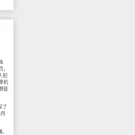
具
罚，
人犯
算机
期徒
现了
8月
巍、