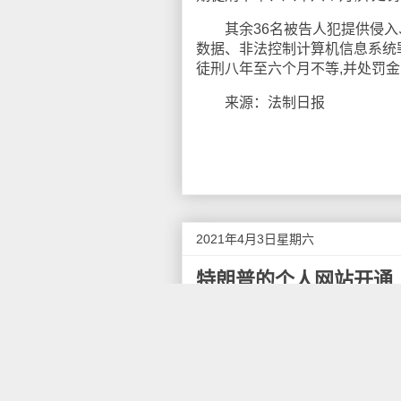
其余36名被告人犯提供侵入
数据、非法控制计算机信息系统
徒刑八年至六个月不等,并处罚
来源：法制日报
2021年4月3日星期六
特朗普的个人网站开通
近日，美国前总统特朗普被多个
（45office.com），以继
表格，邀请前总统夫妇出席相关
据新华网此前报道，特朗普的一