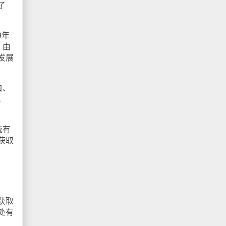
了
9年
，由
发展
白、
。
统有
获取
获取
处有