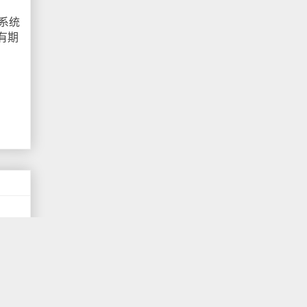
系统
有期
填写
体领