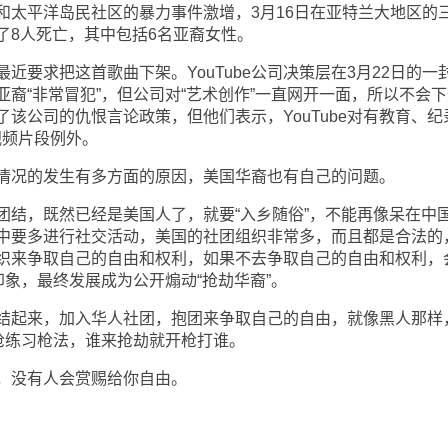
平洋岛民社区的暴力事件激增，3月16日在亚特兰大地区的
了8人死亡，其中包括6名亚裔女性。
求把这首歌曲下架。YouTube公司决策层在3月22日的一
裔“非常冒犯”，但公司对“艺术创作”一直网开一面，所以不会下
该公司的仇恨言论政策，但他们表示，YouTube对有教育、纪
视频片段例外。
况的发生有多方面的原因，美国华裔也有自己的问题。
，既然已经是美国人了，就要“入乡随俗”，不能再像呆在中
中要多进行社交活动，美国的社团组织非常多，而且都是合法的
织来争取自己的自由和权利，如果不去争取自己的自由和权利，
印象，最终发展成为公开煽动“抢劫华裔”。
起来，加入华人社团，抱团来争取自己的自由，就像黑人那样
买枪练习枪法，谁来抢劫就开枪打谁。
没有人会赏赐给你自由。