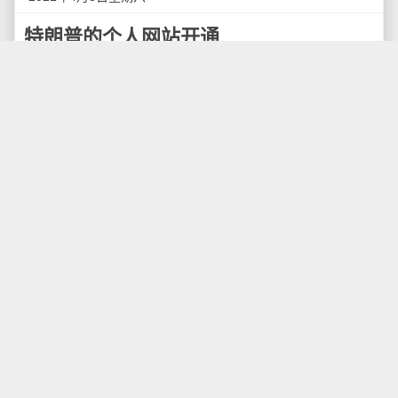
特朗普的个人网站开通
近日，美国前总统特朗普被多个社交媒体噤声后，
推出自创的“第45任总统官方网站”（45office.com），以
继续推进“美国优先”议程。在该网站“联系我们”选项下，
任何登录者都可以填写表格，邀请前总统夫妇出席相关
活动。
据新华网此前报道，特朗普的一名顾问3月21日披
露，特朗普将利用自己的平台重返社交媒体领域。
贾森·米勒当时在接受美国福克斯新闻频道采访时
说，大家可能会在两三个月后看到特朗普“以他自己的平
台”重返社交媒体。他说，这一平台“将会很大”，有望吸
引数千万用户。“它将彻底重新定义游戏，每个人都拭目
以待，想看特朗普到底在做什么。”
特朗普在总统任内频频在社交媒体留言，内容包括
宣布政府人事变动或重大决策以及抨击反对者等。2009
年开设账户以来，他在推特账户发文逾5.7万条，拥有