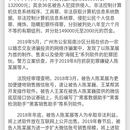
132000元；其余36名被告人犯提供侵入、非法控制计算
机信息系统程序、工具罪、非法获取计算机信息系统数
据、非法控制计算机信息系统罪、侵犯公民个人信息
罪、掩饰、隐瞒犯罪所得罪，分别被判处八年至六个月
不等的有期徒刑，并分处149000元至2000元的罚金。
2019年5月，广州市公安局南沙区分局在侦办一宗
以婚恋交友诱骗投资的网络诈骗案中，发现了以陈某展
为首的制作、售卖以及使用“海贼王”系列软件的犯罪团
伙。警方立案侦查，并于2019年8月抓获犯罪嫌疑人陈
某展等人。
法院经审理查明，2018年3月，被告人陈某展为更
加便捷地销售微信账号，遂让被告人陈某巍、王某帮其
开发操作软件。被告人王某在被告人陈某巍提供的微信
底层接口协议基础上，先后编写了“黑客数据助手”“黑客
检测助手”“黑客销售助手”等系列软件。
2018年年底，被告人陈某展等人为牟取非法利益，
将上述软件放在互联网上公开出售。2019年春节后，被
告人陈某展为进一步扩大微信账号销售规模，将上述软