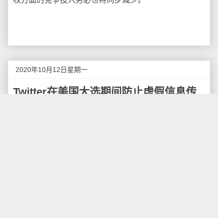
2020年10月12日星期一
Twitter在美国大选期间防止虚假信息传
播
距离美国总统大选不到1个月时间，Twitter已着手对
该社交平台采取了更严苛的限制措施，以防止错误和虚
假信息的传播。这些措施将于下周开始生效，并会在大
选期间持续生效，包括限制转发，添加更多标签以及和
有关错误信息的警告。
Twitter表示这些措施调整主要有三方面。首先，当
用户进行转发的时候，系统会提示使用“quote tweet”
（带评论的转发推文），鼓励用户对转发的内容添加自