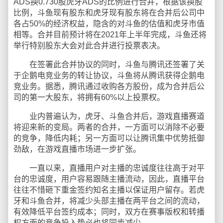
ADS换0.730股虎牙ADS的比例进行合并，根据该换股
比例，斗鱼现有股东和虎牙现有股东将在合并后公司中
各占50%的经济权益，隐含的对斗鱼的估值和虎牙市值
相等。合并目前预计将在2021年上半年完成，斗鱼还将
举行特别股东大会对此合并进行投票表决。
在签署此合并协议的同时，斗鱼与腾讯还签署了关
于企鹅电竞业务的转让协议，斗鱼将从腾讯获得企鹅电
竞业务。据悉，腾讯通过收购各方股份，成为合并后公
司的第一大股东，将拥有60%以上投票权。
业内普遍认为，虎牙、斗鱼合并后，游戏直播赛道
将迎来新的变局。两者的合并，一方面可以消除不必要
的竞争，降低内耗；另一方面可以让腾讯集中优势抵御
劲敌，在游戏直播市场进一步扩张。
一直以来，直播用户对主播的忠诚度往往高于对平
台的忠诚度，用户容易跟随主播流动，因此，直播平台
往往不惜砸下重金签约知名主播以保证用户留存。若虎
牙和斗鱼合并，将减少头部主播在两平台之间的流动，
有效降低平台签约成本；同时，双方在赛事版权和转播
权方面的竞争投入势必也将同步减少。