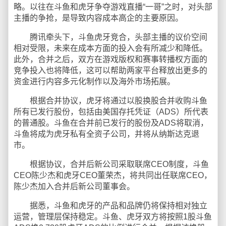
略。以往在斗鱼和虎牙争夺游戏直播“一哥”之时，对头部
主播的争抢，是导致内容成本高企的主要原因。
腾讯牵头下，斗鱼虎牙竞合，头部主播的议价空间
相对受限，未来在成本方面的投入会有所减少和降低。
此外，合并之后，双方在游戏版权和赛事转播权方面的
竞争投入也将降低，这可以帮助两家平台释放出更多的
资金进行内容多元化制作以及海外市场拓展。
根据合并协议，虎牙将通过以股换股合并收购斗鱼
所有已发行股份，包括由美国存托凭证（ADS）所代表
的普通股。斗鱼在合并前已发行的股份及ADS将取消，
斗鱼将成为虎牙私有全资子公司，并将从纳斯达克退
市。
根据协议，合并后新公司采取联席CEO制度，斗鱼
CEO陈少杰和虎牙CEO董荣杰，将共同出任联席CEO，
陈少杰加入合并后新公司董事会。
据悉，斗鱼和虎牙的产品和品牌仍将保持相对独立
运营，管理层保持稳定。斗鱼、虎牙双方将按照1股斗鱼