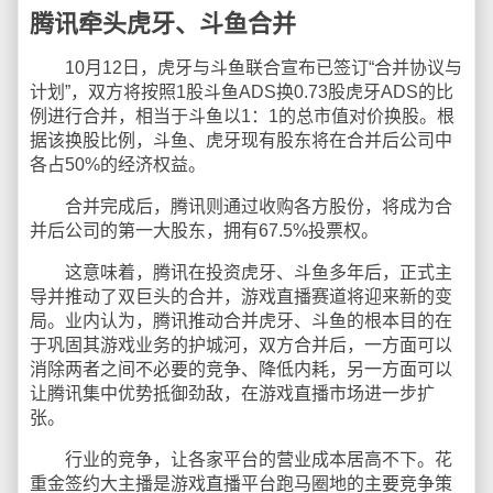
腾讯牵头虎牙、斗鱼合并
10月12日，虎牙与斗鱼联合宣布已签订“合并协议与
计划”，双方将按照1股斗鱼ADS换0.73股虎牙ADS的比
例进行合并，相当于斗鱼以1：1的总市值对价换股。根
据该换股比例，斗鱼、虎牙现有股东将在合并后公司中
各占50%的经济权益。
合并完成后，腾讯则通过收购各方股份，将成为合
并后公司的第一大股东，拥有67.5%投票权。
这意味着，腾讯在投资虎牙、斗鱼多年后，正式主
导并推动了双巨头的合并，游戏直播赛道将迎来新的变
局。业内认为，腾讯推动合并虎牙、斗鱼的根本目的在
于巩固其游戏业务的护城河，双方合并后，一方面可以
消除两者之间不必要的竞争、降低内耗，另一方面可以
让腾讯集中优势抵御劲敌，在游戏直播市场进一步扩
张。
行业的竞争，让各家平台的营业成本居高不下。花
重金签约大主播是游戏直播平台跑马圈地的主要竞争策