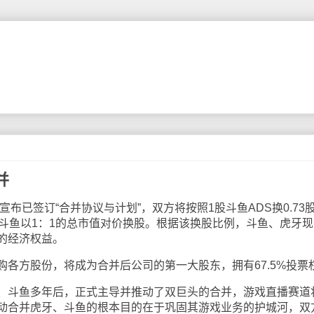
并
布已签订“合并协议与计划”，双方将按照1股斗鱼ADS换0.73
于斗鱼以1：1的总市值对价换股。根据该换股比例，斗鱼、虎牙现
的经济权益。
方股份，将成为合并后公司的第一大股东，拥有67.5%投票
斗鱼多年后，正式主导并推动了双巨头的合并，游戏直播赛道
动合并虎牙、斗鱼的根本目的在于巩固其游戏业务的护城河，双