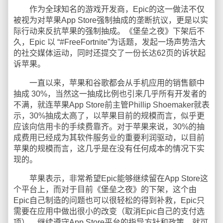
作为全球知名的游戏开发商，Epic的这一做法不仅
被视为对苹果App Store强制抽成的垄断抗议，更是以实
际行动来反抗苹果的强制抽成。《堡垒之夜》下架后不
久，Epic 以 “#FreeFortnite”为话题，发起一场声势浩大
的社交媒体运动，同时还提交了一份长达62页的诉状起
诉苹果。
一直以来，苹果和谷歌都会从手机应用的销售额中
抽成 30%，当然这一抽成比例也引来几乎所有开发者的
不满，就连苹果App Store前主管Phillip Shoemaker就表
示，30%抽成太高了，以苹果目前的规模而言，似乎更
应该向信用卡的手续费靠齐。对于苹果来说，30%的抽
成费用已经成为其软件服务业的重要利润驱动，以目前
苹果的规模而言，这几乎是在没有任何成本的情况下实
现的。
苹果表示，非常希望Epic能够继续留在App Store这
个平台上，而对于目前《堡垒之夜》的下架，这个由
Epic自己制造的问题也可以很轻松的得到补救，Epic只
需要在应用中做出很小的改变（取消Epic自己的支付选
项），继续遵守App Store平台的指导方针和政策，就可