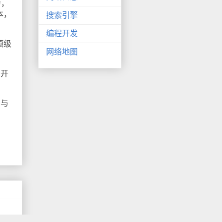
为，
本，
搜索引擎
编程开发
顶级
网络地图
与开
，与