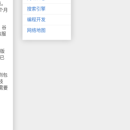
点。
搜索引擎
个月
编程开发
，谷
网络地图
该服
页版
们已
到包
技
需要