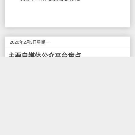
2020年2月3日星期一
主要自媒体公众平台盘点
自媒体是指以个人传播为主，以现代化、电子化手
段，向不特定的大多数或者特定的单个人传递规范性及
非规范性信息的媒介时代，人人都有麦克风，人人都是
记者，人人都是新闻传播者。这种媒介基础凭借其交互
性、自主性的特征，使得新闻自由度显著提高，传媒生
态发生了前所未有的转变。
现在越来越多的人开始入驻自媒体平台，进行自媒
体创业。那么，目前的自媒体平台都有哪些呢？哪家自
媒体比较容易创业呢？今天我就分享一些给大家。