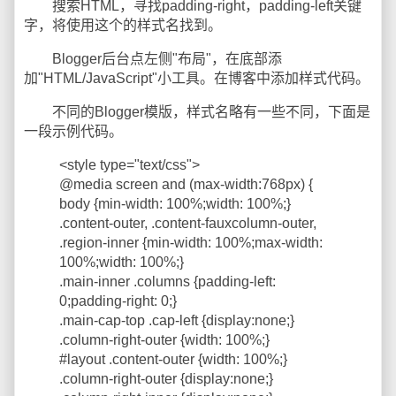
搜索HTML，寻找padding-right，padding-left关键
字，将使用这个的样式名找到。
Blogger后台点左侧"布局"，在底部添
加"HTML/JavaScript"小工具。在博客中添加样式代码。
不同的Blogger模版，样式名略有一些不同，下面是
一段示例代码。
<style type="text/css">
@media screen and (max-width:768px) {
body {min-width: 100%;width: 100%;}
.content-outer, .content-fauxcolumn-outer,
.region-inner {min-width: 100%;max-width:
100%;width: 100%;}
.main-inner .columns {padding-left:
0;padding-right: 0;}
.main-cap-top .cap-left {display:none;}
.column-right-outer {width: 100%;}
#layout .content-outer {width: 100%;}
.column-right-outer {display:none;}