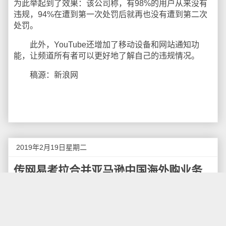
为此举起到了效果：该公司称，有98%的用户从来没有
违规，94%在遭到第一次处罚后就再也没有遭到第二次
处罚。
此外，YouTube还增加了移动设备和网站通知功
能，让频道所有者可以更好地了解自己的违规情况。
稿源：新浪网
2019年2月19日星期二
传网易考拉合并亚马逊中国海外购业务
2月19日消息 据《财经》报道，网易和亚马逊正在
推进一项有关中国电商业务的重大重组。网易考拉将合
并亚马逊中国海外购业务，该谈判历时数月，由网易考
拉主动发起并推进，双方或采取换股方式。