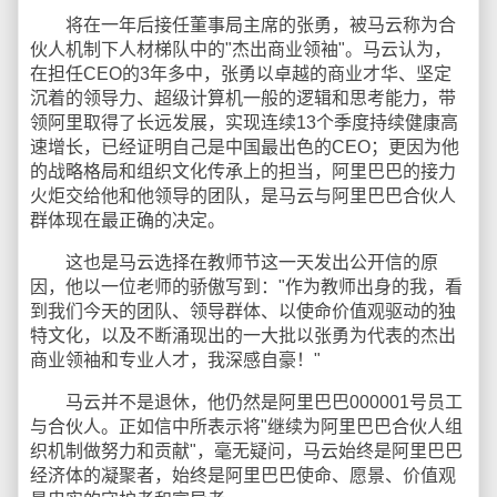
将在一年后接任董事局主席的张勇，被马云称为合
伙人机制下人材梯队中的"杰出商业领袖"。马云认为，
在担任CEO的3年多中，张勇以卓越的商业才华、坚定
沉着的领导力、超级计算机一般的逻辑和思考能力，带
领阿里取得了长远发展，实现连续13个季度持续健康高
速增长，已经证明自己是中国最出色的CEO；更因为他
的战略格局和组织文化传承上的担当，阿里巴巴的接力
火炬交给他和他领导的团队，是马云与阿里巴巴合伙人
群体现在最正确的决定。
这也是马云选择在教师节这一天发出公开信的原
因，他以一位老师的骄傲写到："作为教师出身的我，看
到我们今天的团队、领导群体、以使命价值观驱动的独
特文化，以及不断涌现出的一大批以张勇为代表的杰出
商业领袖和专业人才，我深感自豪！"
马云并不是退休，他仍然是阿里巴巴000001号员工
与合伙人。正如信中所表示将"继续为阿里巴巴合伙人组
织机制做努力和贡献"，毫无疑问，马云始终是阿里巴巴
经济体的凝聚者，始终是阿里巴巴使命、愿景、价值观