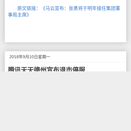
原文链接：《马云宣布：张勇将于明年接任集团董
事局主席》
2018年9月10日星期一
腾讯天天德州宣布退市停服
腾讯棋牌类游戏"天天德州"发布退市公告称，2018
年9月10日10：00起停止充值和赛事服务，9月25日
10：00关闭游戏服务器并清空数据。公告显示，为保障
各位玩家的合法权益，天天德州根据《网络游戏管理暂
行办法》和《文化部关于规范网络游戏运营加强事中事
后监管工作的通知》，将于2018年9月15日—9月25日
10：00开启退市替换/补偿活动。