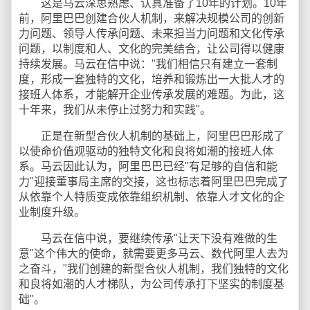
这是马云深思熟虑、认真准备了10年的计划。10年
前，阿里巴巴创建合伙人机制，来解决规模公司的创新
力问题、领导人传承问题、未来担当力问题和文化传承
问题，以制度和人、文化的完美结合，让公司得以健康
持续发展。马云在信中说："我们相信只有建立一套制
度，形成一套独特的文化，培养和锻炼出一大批人才的
接班人体系，才能解开企业传承发展的难题。为此，这
十年来，我们从未停止过努力和实践"。
正是在新型合伙人机制的基础上，阿里巴巴形成了
以使命价值观驱动的独特文化和良将如潮的接班人体
系。马云因此认为，阿里巴巴已经"有足够的自信和能
力"迎接董事局主席的交接，这也标志着阿里巴巴完成了
从依靠个人特质变成依靠组织机制、依靠人才文化的企
业制度升级。
马云在信中说，要继续传承"让天下没有难做的生
意"这个伟大的使命，就需要更多马云、数代阿里人去为
之奋斗，"我们创建的新型合伙人机制，我们独特的文化
和良将如潮的人才梯队，为公司传承打下坚实的制度基
础"。