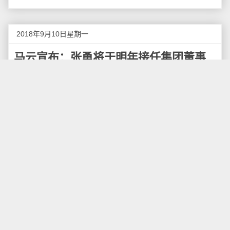
2018年9月10日星期一
马云宣布：张勇将于明年接任集团董事
局主席
9月10日消息，今日是教师节，阿里巴巴集团创始
人马云发出题为"教师节快乐"的公开信宣布：一年后的
阿里巴巴20周年之际，即2019年9月10日，他将不再担
任集团董事局主席，届时由现任集团CEO张勇接任。
这是马云深思熟虑、认真准备了10年的计划。10年
前，阿里巴巴创建合伙人机制，来解决规模公司的创新
力问题、领导人传承问题、未来担当力问题和文化传承
问题，以制度和人、文化的完美结合，让公司得以健康
持续发展。马云在信中说："我们相信只有建立一套制
度，形成一套独特的文化，培养和锻炼出一大批人才的
接班人体系，才能解开企业传承发展的难题。为此，这
十年来，我们从未停止过努力和实践"。