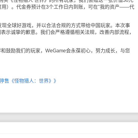
前购买《怪物猎人 世界》的所有玩家，我们会赠送一张价值30元
可用）。代金券预计在3个工作日内到账，可在"我的资产——代
发现全球好游戏，并以合法合规的方式带给中国玩家。本次事
们表示诚挚的歉意。我们会严格遵循相关法规，改善内部流程，
鼓励我们的玩家，WeGame会永葆初心，努力成长，与您
。
e停售《怪物猎人：世界》》