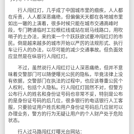
行人闯红灯，几乎成了中国城市里的痼疾，人人都
在斥责，人人都深恶痛绝，但偏偏天天都在各地城市里
如出一辙的上演着，很多时候只能在城市交通高峰时
段，专门聘请临时工拉根红线或站在斑马线路口，用吹
哨子的土办法，来约束一个个跃跃欲试要冲闯红灯的市
民。倒是越来越多的城市开始以严厉的法规形式、执行
车让行人的办法，以尽可能的减少交通事故。但负面效
应显然是在纵容行人闯红灯。
不过，虽然说行人闯红灯让人深恶痛绝，但并不意
味着交警部门可以随便曝光公民的隐私，毕竟法律上没
有依据，交警部门在执法的过程中，也应该尊重公民个
人权利，包括个人隐私。行人闯红灯固然不对，但警方
公布行人的姓名和身份证号码也非常不妥，特别是公布
的是身份证号码的后几位，很多银行的电话银行人工客
服，只要验证用户姓氏和用户身份证号码后几位就可以
办理业务，警方的行为无疑让用户的个人财产处于危险
状态。
行人过马路闯红灯曝光台网站：