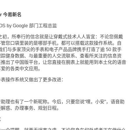
ear 今易新名
 OS by Google 部门工程总监
在设计之初，所奉行的信念就是让穿戴式技术人人皆宜：不论您佩戴
不管您口袋里装的是哪部手机，都可以搭载这款操作系统。自
世以来，我们与多家顶尖的手表和电子产品品牌携手打造了逾 50 款手
跟踪健身数据、与最重要的人交流联系、查看所关注的信息资
还推出了中国版平台，让您直接在腕表上就能用到本土化的语音
喜爱的各类中文应用。
表操作系统又做出了更多改进：
理也有了一个新昵称。今后，只要您说“嘿，小安”，语音助
疑解惑、办理事务、规划日程。
忧