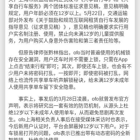
享自行车服务》两个团体标准征求意见稿，意见稿明确
规定，用户年龄必须在12岁以上。5月22日，交通运输
部对外发布《关于鼓励和规范互联网租赁自行车发展的
指导意见（征求意见稿）》，意见稿也明确要求实行用
户实名制注册、使用，禁止向未满12岁的儿童提供服
务，为用户购买人身意外伤害险和第三者责任险等。
但原告律师张黔林指出，ofo当时普遍使用的机械锁
存在安全漏洞，用户还车时并不需要上锁，只需在App
上点击“结束行程”即可；其次，即使还车上锁，也会有不
少用户未将密码打乱，一按即开；即使密码被打乱，网
络上也流传共享单车听声解锁秘诀，给未满12岁未成年
人使用共享单车留下安全隐患。
事实上，事发后的3月28日凌晨，ofo就曾发布官方
声明，表示将研究出一套有效的防范机制，从源头上杜
绝12岁以下未成年人使用单车，从而避免悲剧再次发
生。ofo上海相关负责人事后在接受媒体采访时也表示，
今后新用户认证时，平台会屏蔽掉12岁以下用户。对于
车锁易打开的问题，ofo表示已推出带有动态密码的全新