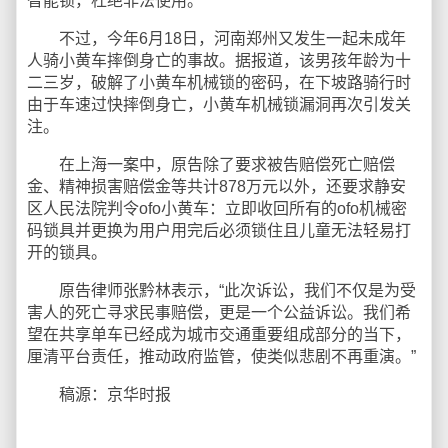
智能锁，杜绝非法使用。
不过，今年6月18日，河南郑州又发生一起未成年
人骑小黄车摔倒身亡的事故。据报道，该男孩年龄为十
二三岁，破解了小黄车机械锁的密码，在下坡路骑行时
由于车速过快摔倒身亡，小黄车机械锁漏洞再次引发关
注。
在上海一案中，原告除了要求被告赔偿死亡赔偿
金、精神损害赔偿金等共计878万元以外，还要求静安
区人民法院判令ofo小黄车：立即收回所有的ofo机械密
码锁具并更换为用户用完后必须锁住且儿童无法轻易打
开的锁具。
原告律师张黔林表示，“此次诉讼，我们不仅是为受
害人的死亡寻求民事赔偿，更是一个公益诉讼。我们希
望在共享单车已经成为城市交通重要组成部分的当下，
厘清平台责任，推动政府监管，使类似悲剧不再重演。”
稿源：京华时报