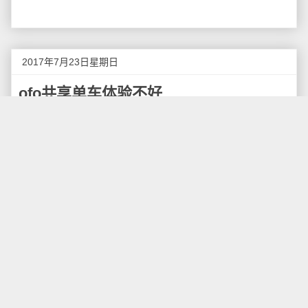
2017年7月23日星期日
ofo共享单车体验不好
做为深圳的一名共享单车用户，我对于目前深圳市
场上主流的几家共享单车都有所尝试，其中最大的感觉
是，ofo共享单车的体验是所有共享单车里最差的。
ofo小黄车的找车体验实在太差了，有一次我外出办
事，出了地铁后打算骑车去目的地，结果在深圳珠光地
铁站附近找了7、8辆ofo共享单车，一半的号码被涂抹，
无法找到密码，还有一半就是车胎没气，估计几个月没
人维护了吧？
这真的是因为深圳人的素质很差吗？难道深圳人奉
行的就是“人不为己天诛地灭”的生存法则？我看也未必
吧，一个坏的管理制度，往往会暗中引导人去作恶，而