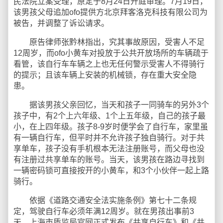
民法院立案受理，原定于8月24日开庭审理。7月19日，
该男孩父母追加ofo提供方北京拜客洛克科技有限公司为
被告，并调整了诉讼请求。
原告律师张黔林指出，究其事故原因，受害人不足
12周岁，而ofo小黄车对投放于公共开放场所的车辆疏于
看管，该自行车车辆之上也无任何警示受害人不得骑行
的提示；且该车辆上安装的机械锁，存在重大安全隐
患。
据该男孩父亲回忆，当天和孩子一同骑车的另外3个
孩子中，有2个上六年级、1个上五年级，自己的孩子最
小，在上四年级。孩子8-9岁时便学会了自行车，家里虽
有一辆自行车，但平时并不允许孩子独自骑行。对于共
享单车，孩子没有手机根本无法注册账号，而父母也没
有注册过共享单车的账号。当天，该男孩在路边寻找到
一辆密码锁可直接按开的小黄车，和3个小伙伴一起上路
骑行。
依据《道路交通安全法实施条例》第七十二条规
定，驾驶自行车必须年满12周岁。就在男孩出事前3
天，上海市质监局官网正式发布《共享自行车》和《共