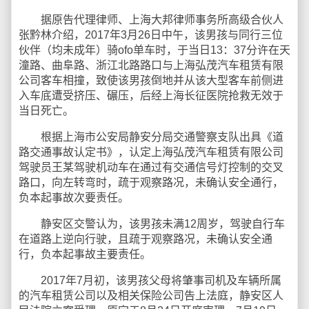
据原告代理律师、上海大邦律师事务所高级合伙人
张黔林介绍，2017年3月26日中午，该男孩与同行三位
伙伴（均未成年）骑ofo单车时，于当日13：37分许在天
潼路、曲阜路、浙江北路路口与上海弘茂汽车租赁有限
公司客车相撞，致使该男孩倒地并从该大型客车前侧进
入车底遭受挤压、碾压，后经上海长征医院抢救无效于
当日死亡。
根据上海市公安局静安分局交通警察支队出具《道
路交通事故认定书》，认定上海弘茂汽车租赁有限公司
驾驶员王某驾驶机动车在通过有交通信号灯控制的交叉
路口，向左转弯时，疏于观察路况，未确认安全通行，
负本起事故次要责任。
静安区交警认为，该男孩未满12周岁，驾驶自行车
在道路上逆向行驶，且疏于观察路况，未确认安全通
行，负本起事故主要责任。
2017年7月初，该男孩父母将肇事司机及车辆所属
的汽车租赁公司以及相关保险公司告上法庭，静安区人