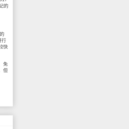
记的
的
进行
较快
、免
，但