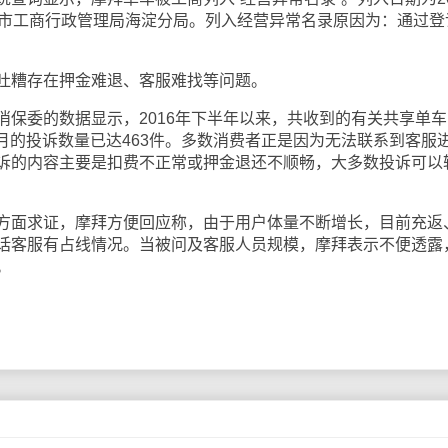
京市工商行政管理局海淀分局。列入经营异常名录原因为：通过登
糟存在押金难退、客服难找等问题。
委的数据显示，2016年下半年以来，共收到的有关共享单车
两个月的投诉数量已达463件。多数消费者正是因为无法联系到客服
诉的内容主要是扣费不正常或押金退还不顺畅，大多数投诉可以
面求证，摩拜方便回应称，由于用户体量不断增长，目前充返
话客服有占线情况。当被问及客服人员规模，摩拜表示不便透露
。