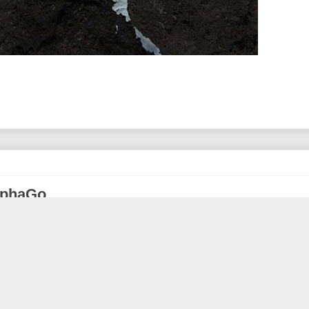
phaGo
ind公司CEO哈萨比斯在17日出席德国慕尼黑举行的DLD（数字
.0版本的AlphaGo.新版AlphaGo的特点是摈弃了人类棋谱
围棋的极限。哈萨比斯还说：新的尝试会给人类带来新的挑战课
‘深度学习’方式的极限，臻至‘围棋之神’的境界”。
o蒙面出现在中韩对弈网络，对人类顶尖职业棋手取得了60比0的
是2.0版本。1.0版本的AlphaGo是“深度学习”人类棋谱得出围棋