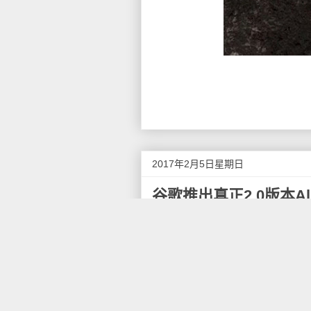
2017年2月5日星期日
谷歌推出真正2.0版本Al
1月26日消息，谷歌Deep M
活、设计）创新大会，宣布推出真正2
靠深度学习的方式成长起来挑战
即“理解AlphaGo的手法，探索
跨年之际，“新版”AlphaG
战绩，但此版本的AlphaGo还不