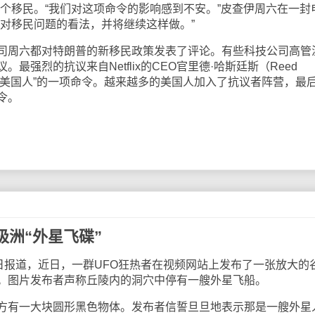
i）也是一个移民。“我们对这项命令的影响感到不安。”皮查伊周六在一封
达对移民问题的看法，并将继续这样做。”
周六都对特朗普的新移民政策发表了评论。有些科技公司高管
最强烈的抗议来自Netflix的CEO官里德·哈斯廷斯（Reed
是“反美国人”的一项命令。越来越多的美国人加入了抗议者阵营，最
令。
洲“外星飞碟”
报道，近日，一群UFO狂热者在视频网站上发布了一张放大的
。图片发布者声称丘陵内的洞穴中停有一艘外星飞船。
有一大块圆形黑色物体。发布者信誓旦旦地表示那是一艘外星