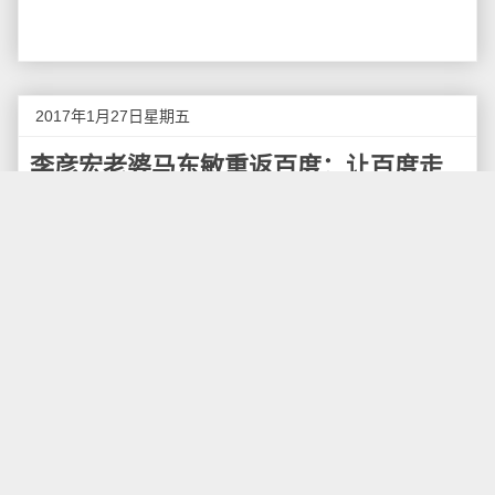
2017年1月27日星期五
李彦宏老婆马东敏重返百度：让百度走
向伟大
近日，百度创始人&CEO李彦宏之妻马东敏重返百
度并在百度总监会进行讲话，她透露了自己当初为何离
开百度和如今为何又回归百度的来龙去脉。
马东敏表示，百度是其生命中最重要的部分之一，
而回归后将为百度贡献自己的一份力。2007年后由于身
体和家庭的原因离开了百度。而如今回归百度更多的是
因为危机感和使命感。
“百度曾经是中国互联市值最高的公司，而这四年半
的时间，究竟发生了什么，有太多需要复盘反思。” 马东