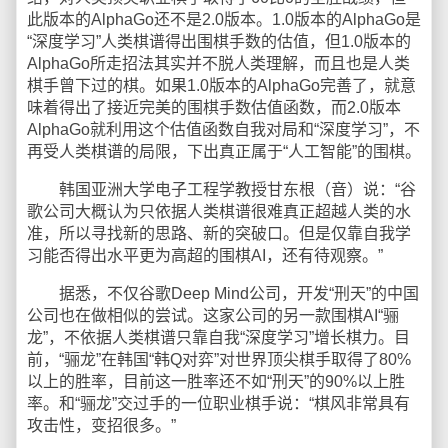
此版本的AlphaGo还不是2.0版本。1.0版本的AlphaGo是
“深度学习”人类棋谱得出围棋手数的估值，但1.0版本的
AlphaGo所走招法其实并不脱人类理解，而且也是人类
棋手曾下过的棋。如果1.0版本的AlphaGo完善了，就意
味着得出了接近完美的围棋手数估值函数，而2.0版本
AlphaGo就利用这个估值函数自我对局和“深度学习”，不
再受人类棋谱的局限，下出真正属于“人工智能”的围棋。
韩国亚洲大学电子工程学教授甘东根（音）说：“谷
歌公司大概认为只依据人类棋谱很难真正超越人类的水
准，所以寻找新的思路、新的突破口。但是仅靠自我学
习能否得出水平更为高超的围棋AI，还有待观察。”
据悉，不仅谷歌Deep Mind公司，开发“刑天”的中国
公司也在做相似的尝试。这家公司的另一款围棋AI“骊
龙”，不依据人类棋谱只靠自我“深度学习”增长棋力。目
前，“骊龙”在韩国“韩Q对弈”对世界顶尖棋手取得了80%
以上的胜率，目前这一胜率还不如“刑天”的90%以上胜
率。和“骊龙”交过手的一位职业棋手说：“棋风非常具有
攻击性，变招很多。”