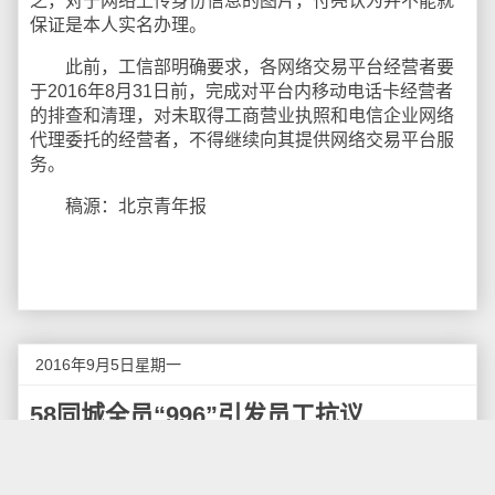
之，对于网络上传身份信息的图片，付亮认为并不能就
保证是本人实名办理。
此前，工信部明确要求，各网络交易平台经营者要
于2016年8月31日前，完成对平台内移动电话卡经营者
的排查和清理，对未取得工商营业执照和电信企业网络
代理委托的经营者，不得继续向其提供网络交易平台服
务。
稿源：北京青年报
2016年9月5日星期一
58同城全员“996”引发员工抗议
日前，58同城实行的“996”工作制引发集团员工的集
体不满。姚劲波的微博和直播都被员工的吐槽评论刷