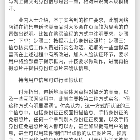
与网上提交的身份信息是否一致，相对来说尚未规模铺
开。
业内人士介绍，基于实名制的推广要求，此前网络
店铺在销售电话卡类商品时大多会在页面较为显著的位
置做出说明。比如在购买流程的方式中注明要求，步骤
一：下单；步骤二：按提示上传身份证照片；步骤三：
信息核实后工作人员进行实名激活。近期的一些虚拟运
营商在上述过程中有所改进，加入人脸认证环节，要求
用户将脸部置于提示框内，并按要求做动作，进而再拍
摄照片并提供身份证照片来确认信息。
持有用户信息可进行虚假认证
付亮指出，包括地面实体网点相对缺乏的虚商，以
及一些互联网应用中，此前主要按第二种方式实名，“但
这种方式有明显漏洞”。付亮认为，这一方式所认证的三
个信息中，包括身份证正反面扫描信息、手持身份证的
免冠照片，任何一个拿到别人身份证正反面，以及手持
身份证免冠照片的人都可以办，甚至如果拥有用户的信
息，甚至可以用软件“制作”出虚假的认证图片来。换言