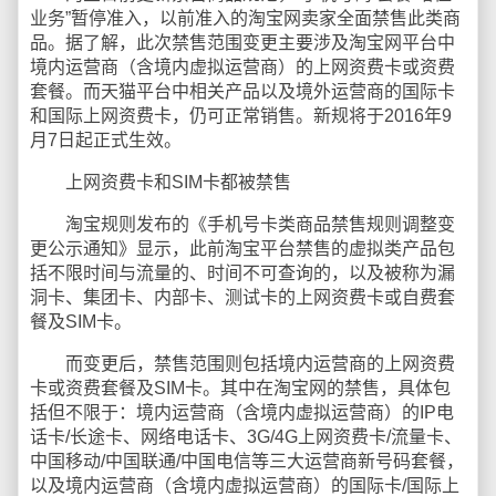
业务”暂停准入，以前准入的淘宝网卖家全面禁售此类商
品。据了解，此次禁售范围变更主要涉及淘宝网平台中
境内运营商（含境内虚拟运营商）的上网资费卡或资费
套餐。而天猫平台中相关产品以及境外运营商的国际卡
和国际上网资费卡，仍可正常销售。新规将于2016年9
月7日起正式生效。
上网资费卡和SIM卡都被禁售
淘宝规则发布的《手机号卡类商品禁售规则调整变
更公示通知》显示，此前淘宝平台禁售的虚拟类产品包
括不限时间与流量的、时间不可查询的，以及被称为漏
洞卡、集团卡、内部卡、测试卡的上网资费卡或自费套
餐及SIM卡。
而变更后，禁售范围则包括境内运营商的上网资费
卡或资费套餐及SIM卡。其中在淘宝网的禁售，具体包
括但不限于：境内运营商（含境内虚拟运营商）的IP电
话卡/长途卡、网络电话卡、3G/4G上网资费卡/流量卡、
中国移动/中国联通/中国电信等三大运营商新号码套餐，
以及境内运营商（含境内虚拟运营商）的国际卡/国际上