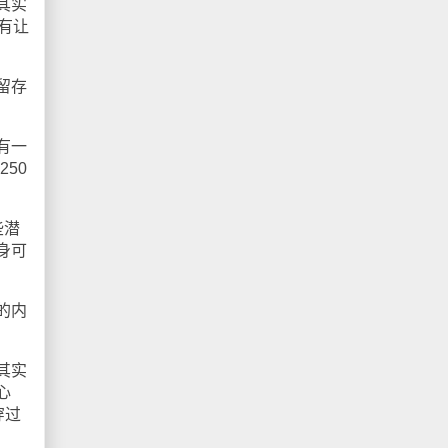
其实
没有让
留存
有一
50
些潜
身可
的内
其实
心
穿过