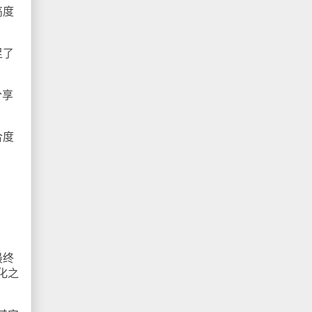
高度
足了
分享
合度
最终
化之