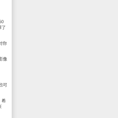
0
罪了
对你
影像
也可
，希
兴