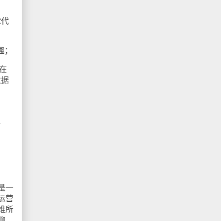
就代
趣；
在
数据
租
是一
运营
维所
聊，