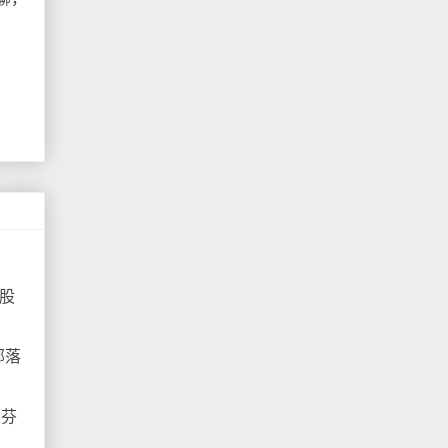
的股
部落
在芬