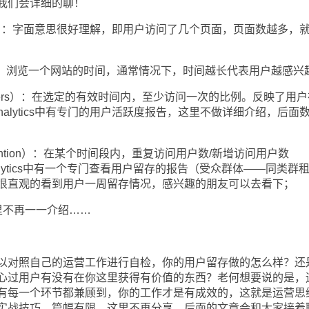
我们会详细的聊！
pth）：字面意思很好理解，即用户访问了几个页面，页面数越多，
me）：浏览一个网站的时间，通常情况下，时间越长代表用户越感兴
Users）：在选定的有效时间内，至少访问一次的比例。反映了用户
analytics中有专门的用户活跃度报告，这里不做详细介绍，后面
ention）：在某个时间段内，重复访问用户数/新增访问用户数
 analytics中有一个专门查看用户留存的报告（受众群体——同类群
很直观的看到用户一周留存情况，感兴趣的朋友可以去看下；
不再一一介绍……
对照自己的运营工作进行自检，你的用户留存做的怎么样？还
心过用户有没有在你这里获得有价值的东西？老何想要说的是，
有每一个环节都兼顾到，你的工作才是有成效的，这就是运营思
实战技巧，篇幅有限，这里不再分享，后面的文章会和大家接着