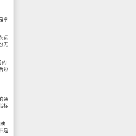
是拿
永远
份无
母的
后包
的通
指标
反映
不是