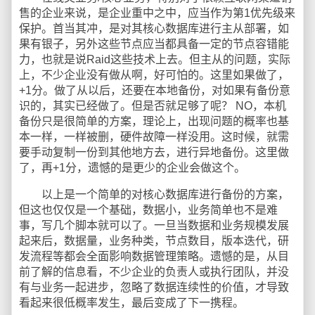
售的企业来说，是企业重中之中，应当作为第1优先级来
保护。首当其冲，是对其核心数据库进行主从部署，如
果有银子，另外这些节点应当都具备一定的节点容错能
力，也就是说Raid这些技术上去。但主从的问题，实际
上，不少企业没有做从啊，好可怕的。这里如果做了，
+1分。做了从以后，还要在本地备份，对如果有备份意
识的，其实已经做了。但是否就足够了呢？ NO，本机
备份只是很简单的方案，理论上，出现问题的概率也基
本一样，一样被删，硬件故障一样没用。这时候，就需
要手动复制一份到其他地方去，进行异地备份。这里做
了，再+1分，遗憾的是更少的企业会做这个。
以上是一个简单的对核心数据库进行备份的方案，
但这也仅仅是一个基础，数据小，业务简单也不是难
事，写几个脚本就可以了。一旦当数据和业务规模发展
起来后，数据量，业务种类，节点数目，版本迭代，研
发流程等都会全面影响数据管理策略。遗憾的是，从目
前了解的信息看，不少企业的负责人或执行团队，并没
有与业务一起进步，忽略了数据连续性的价值，才导致
看起来很低概率发生，最后变成了下一携程。