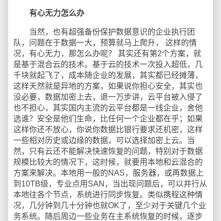
有心无力怎么办
当然，也有超强备份保护数据意识的企业执行团
队，问题在于数据一大，预算就马上爬升， 这样的情
况，有心无力，那怎么办呢？ 其实还有第2个方案，就
是基于混合云的技术。基于云的技术一次投入超低，几
千块就起飞了，成本随企业的发展，其实都已经摊薄，
这样天然就是异地的方案，如果说你担心安全，其实也
没必要，数据加密上去，退一万步讲，云平台被入侵了
也不担心，其实国内主流的云平台都是一线企业，舍他
选谁？安全是他们生命，比任何一个企业都在乎；如果
这样你还不放心，你说你数据比银行要求还机密，这样
一些相对历史或边缘的数据，可以选择加密上云。当
然，只有云还不能解决快速恢复的问题，特别对于数据
规模比较大的情况下，这时候，就要用本地和云混合的
方案来解决。本地用一般的NAS，服务器，或再数据上
到10TB级，专业点用SAN，当出现问题后，可以并行从
本地往各个节点，系统进行同步恢复。类似携程这种情
况，几分钟到几十分钟也就OK了，至少对于关键几个业
务系统。随后周边一些业务在主系统恢复的时候，逐步