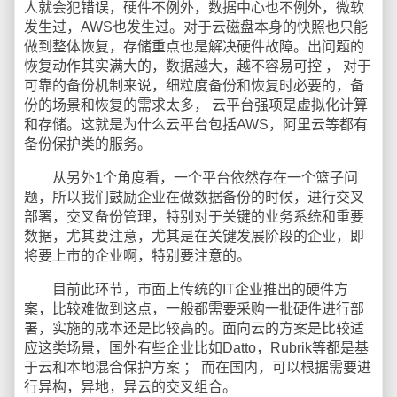
人就会犯错误，硬件不例外，数据中心也不例外，微软
发生过，AWS也发生过。对于云磁盘本身的快照也只能
做到整体恢复，存储重点也是解决硬件故障。出问题的
恢复动作其实满大的，数据越大，越不容易可控 ， 对于
可靠的备份机制来说，细粒度备份和恢复时必要的，备
份的场景和恢复的需求太多， 云平台强项是虚拟化计算
和存储。这就是为什么云平台包括AWS，阿里云等都有
备份保护类的服务。
从另外1个角度看，一个平台依然存在一个篮子问
题，所以我们鼓励企业在做数据备份的时候，进行交叉
部署，交叉备份管理，特别对于关键的业务系统和重要
数据，尤其要注意，尤其是在关键发展阶段的企业，即
将要上市的企业啊，特别要注意的。
目前此环节，市面上传统的IT企业推出的硬件方
案，比较难做到这点，一般都需要采购一批硬件进行部
署，实施的成本还是比较高的。面向云的方案是比较适
应这类场景，国外有些企业比如Datto，Rubrik等都是基
于云和本地混合保护方案 ； 而在国内，可以根据需要进
行异构，异地，异云的交叉组合。