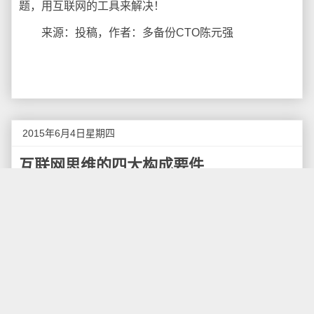
题，用互联网的工具来解决！
来源：投稿，作者：多备份CTO陈元强
2015年6月4日星期四
互联网思维的四大构成要件
最近流行一个段子：放高利贷改叫P2P，乞讨的改
叫众筹，算命的改叫分析师，八卦小报改叫自媒体，统
计改叫大数据分析，忽悠改叫互联网思维，做耳机的改
为可穿戴设备，办公室出租改叫孵化器，圈地盖楼改叫
科技园区，看场子收保护费的改叫平台战略，搅局的改
叫颠覆式创新，借钱给不靠谱的朋友叫风险投资。
这一方面体现出现在互联网的概念是多么深入人
心，另一方面又告诫我们得擦亮双眼，不能人云亦云。