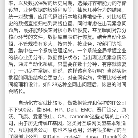
率，以及数据保留的历史周期，选择好容错能力的存储
设施，业务数据的敏感程度等，抽象几种行为的结果，
统一对数据，应用代码进行本地和异地备份，对比较历
史的数据直接归档到离线位置。同时考虑在出现紧急问
题后，最好能够快速对核心系统恢复，甚至瞬间对部分
核心环节的文件，数据库单表进行恢复。结合自动化逻
辑，不管规模有多大，按内外，按业务，按部门等视
图，集中在一个系统管理起来，一个系统全局掌握企业
的核心业务分布，数据保护状态；当出现这类紧急情况
后，通过自动化系统，只需要在数十分钟，有序就恢复
了；一切尽在掌握。你说，这样该有多好啊？当然实际
携程的网络结构会更复杂，对全网实施，需要比较长时
间梳理和设计，如5.28这种全网出问题后，恢复的时间
会略长。
自动化方案就比较多，做数据管理和保护的IT公司
不下500家，像IBM、HP、Dell、EMC、赛门铁克、康
沃、飞康、爱恩铁山、CA、carbonite这些老牌的上市公
司，由于历史传统IT基因，这类对互联网类型基本难适
应，互联网类公司一般也不原意用；还有很多新型的互
联网创业公司，如Datto、code42、durva、Rubrik等企