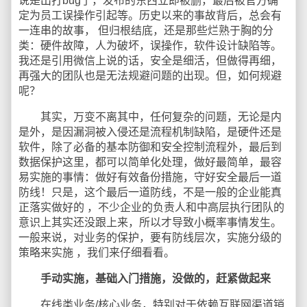
说是出打bug了，发布的东西立即被删，最后被官方确
定为员工误操作引起等。历史以来的事故背后，总会有
一连串的故事， 但归根结底，还是那些烂熟于胸的分
类：硬件故障，人为破坏，误操作，软件设计缺陷等。
我还是引用微信上说的话，安全是细活，但做得再细，
再强大的团队也是无法规避问题的出现。但，如何规避
呢？
其实，万变不离其中，任何复杂的问题，无论是内
是外，是因漏洞被入侵还是流程机制缺陷，是硬件还是
软件，除了必备的基本防御和安全控制流程外，最后到
数据保护这里，都可以简单化处理，做好最简单，最容
易实施的事情：做好有效备份措施，守好安全最后一道
防线！只是，这个最后一道防线，不是一般的企业能真
正落实做好的 ，不少企业的负责人和中高层执行团队的
意识上其实还没跟上来，所以才导致小概率事情发生。
一般来说，对业务的保护，要有防线层次，实施分级的
策略来实施 ，我们来仔细看看。
手动实施，基础入门措施，没做的，赶紧做起来
在线类业务/核心业务，特别对于依赖互联网渠道销