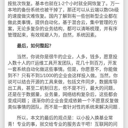
按批次恢复。基本也就在1-2个小时就全网恢复了。万一
本地的备份系统也被干掉了，那还可以从云端以数Gb级
的速度做灾难恢复。国内了解到有一些创新型企业都在
做此类事情，提供自动化，基于混合云，集中管理的方
案，无论多复杂的业务结构，都可以清晰梳理，并有序
管理起来，有效规避人为，自然，系统因素。
最后，如何整起？
当然，你说你是很牛的企业，人多，钱多，愿意投
入数十人的IT运维工具开发团队，花几十到百万，开发
一套系统自动化做这些事情。但是，你愿意不，你能做
到不？只有不到1/1000的企业会这样投入做。当然，你
说可以结合开源的工具来做，包括文件同步，数据库导
出工具，甚至二机制日志，也不是不行，最大的问题，
还是在于数据量，业务量，网络结构复杂后，这些都会
变成问题 ；逐渐你的企业会变成依赖一个不愿意反复做
类似事情的团队，而不是一套针对性的系统来解决问题 .
所以，本文的最后的观点是：以小投入换基业常
青！专业的事，就交给专业的服务去干吧！互联网的问