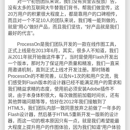
对一个初创团队来说，我们没有资金去投放广告，
没有太多的互联网大牛替我们背书，帮我们做宣传，这
20万用户的积累很大程度上，都是靠用户的口碑相传，
而且对一个不足10人的团队来说，我们唯一能到做的，
就是“用心”做好产品，而且我们坚信，“好产品就是我们
最好的代言”。
ProcessOn是我们团队开发的一款在线作图工具，
正式上线是在2013年6月，其实，很多人不知道，我们
从2011年就开始做这件事了，当时是使用Flash开发出
一个版本，那时为了保证用户质量和精准，我们一直采
用邀请机制，直到正式上线才开发注册。那时随着
ProcessOn的不断完善，以及N+1次的和用户交流，我
们感受到Flash版本的设计器已经不能满足用户的需求和
我们精益求精的态度，使用前必须安装Adobe插件不
说，由于本身体积很大，每次做图前加载时间长，还有
其他弊端问题等等，恰好在2012年我们接触到了
HTML5，我们团队内部一致同意放弃之前做了一年多的
Flash设计器，然后基于HTML5重新开发一版新的设计
器，而这一切的根本原因只有一点，就是我们希望能最
大程度上提升用户的作图体验，因为我们知道“用户体验