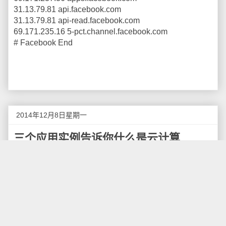
31.13.79.81 api.facebook.com
31.13.79.81 api-read.facebook.com
69.171.235.16 5-pct.channel.facebook.com
# Facebook End
2014年12月8日星期一
三个应用实例告诉你什么是云计算
如果你从事的是云计算相关行业，那么一定会有很
多人让你用一句话介绍一下：什么是云计算？一定有很
多。之前我在回答这个问题的时候，都会直接套用百度
百科的解释：云计算（
cloud computing）是基于互联网
的相关服务的增加、使用和交付模式，通常涉及通过互
联网来提供动态易扩展且经常是虚拟化的资源。一般的
提问者听完我的解释之后会有两种反应，哦和呵呵。