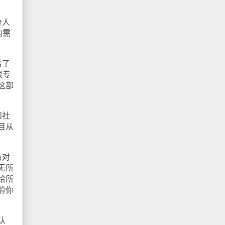
分人
的需
常了
很专
这部
和社
目从
有对
无所
给所
验你
认