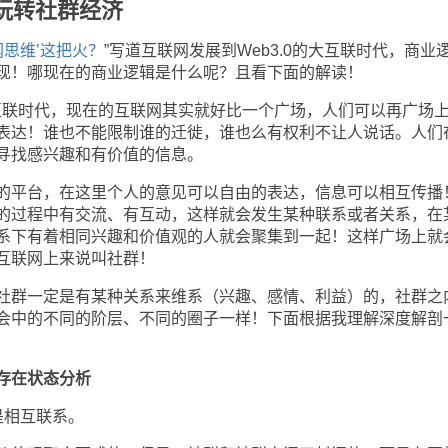
玩转社群经济
网思维’这把火？
”写道互联网发展到Web3.0的大互联时代，商业
现！哪现在的商业逻辑是什么呢？且看下面的解读！
互联时代，现在的互联网其实就好比一个广场，人们可以再广场
表达！谁也不能限制谁的迁徙，谁也么有权利不让人说话。人们
寻找感兴趣和有价值的信息。
平台，在这里个人的意见可以自由的表达，信息可以相互传播
的过程中有交流、有互动，这样就会发生某种联系或者关系，在
系下有着相同兴趣和价值观的人就会聚集到一起！这样广场上就
互联网上来说叫社群！
群一定是有某种关系来维系（兴趣、感情、利益）的，社群之
会中的不同的阶层、不同的圈子一样！下面根据我理解深度解剖
的存在状态分析
相互联系。