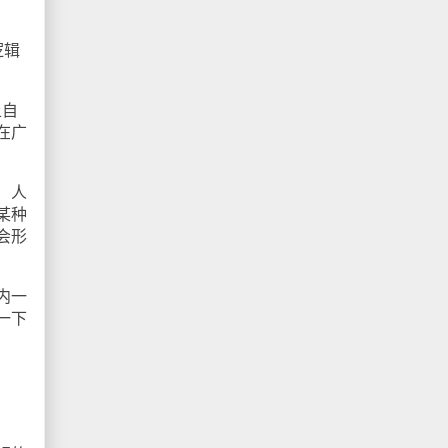
逻辑
上自
在广
！人
某种
会形
内一
一下