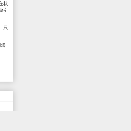
在状
吸引
！只
刘海
！最
、云