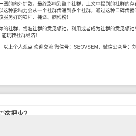
一圈的向外扩散，最终影响到整个社群，上文中提到的社群的存
以这种影响力会从一个社群传递到多个社群，通过这种口碑传播
该服务好的铁杆、拥趸、脑残粉！
的社群，找准社群的意见领袖，利用或者成为社群的意见领袖
才能玩转社群经济！
上个人观点 欢迎交流 微信号：SEOVSEM，微信公众号：
”这把火？
，很多互联网的文章沾上互联网思维的边就立即变得高大上了
下面还是来定义一下互联网思维：是在（移动）互联网、大数据