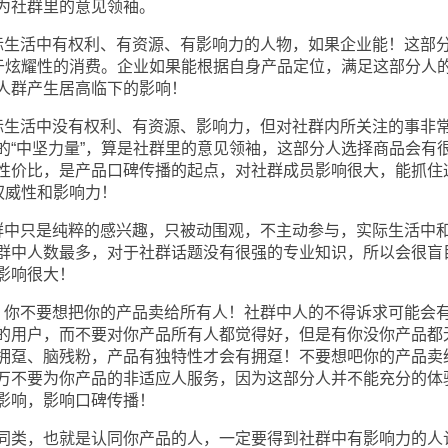
为社群里的意见领袖。
生活中有权利、有资源、有影响力的人物，如果企业能！这部
属于炫耀性的消费。企业如果能根据自身产品定位，满足这部分人
人群产生居高临下的影响！
生活中没有权利、有资源、影响力，但对社群内所关注的事非
的“中坚力量”，算是社群里的意见领袖，这部分人选择商品会有
性价比，是产品口碑传播的起点，对社群成员影响很大，能抓住
权威性和影响力！
中只是纯粹的感兴趣，只被动围观，不主动参与，实际生活中
群中人数最多，对于社群话题没有很强的专业知识，所以会很盲
影响很大！
你不要想把你的产品卖给所有人！社群中人的不得诉求可能会
的用户，而不要对你产品所有人都觉得好，但是有你没你产品都
拥趸、脑残粉，产品有独特性才会有拥趸！不要想吧你的产品卖
万不要为你产品的非适应人服务，因为这部分人并不能充分的体
影响，影响口碑传播！
类，也就是认同你产品的人，一定要得到社群中有影响力的人