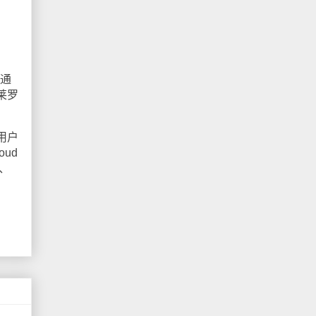
以通
莱罗
用户
ud
、