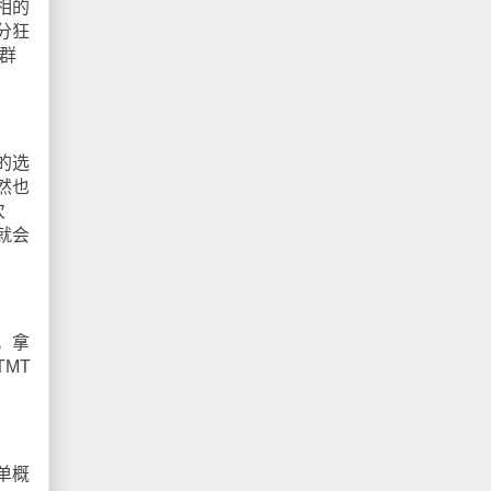
相的
分狂
群
的选
然也
次
就会
。拿
MT
单概