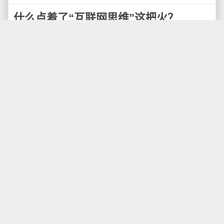
什么点着了“互联网思维”这把火？
现在“互联网思维”这个词太火，很多互联网的文章沾
上互联网思维的边就立即变得高大上了！最早提出互联
网思维的是李彦宏。下面还是来定义一下互联网思维：
是在（移动）互联网、大数据、云计算等科技不断发展
的背景下，对市场、对用户、对产品、对企业价值链乃
至对整个商业生态的进行重新审视的思考方式。
互联网思维的重要性毋庸置疑！现在的互联网思
维，堪比“文艺复兴”！人类社会每次经历的大飞跃，最关
键的并不是物质催化，甚至不是技术催化，而本质是思
维工具的迭代。如今，这个思维已经不再局限于互联
网，这种思维在逐渐扩散，不止互联网行业！有传统商
业都会被这场互联网思维浪潮所影响、重塑乃至颠覆，
这预示着一场新的工业革命真正在来临，谁能把握住着
次新生产力的革命，必将最走时代的前列。
于是，各家的互联网思维纷纷涌现，但是这样的没
有本质性的理论做铺垫的互联网思维可行吗？个人保持