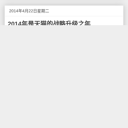
2014年4月22日星期二
2014年是天猫的战略升级之年
在京东和聚美优品等电商企业先后宣布启动上市
后，中国最大的B2C电子商务网站天猫终于揭开了其
2014年度战略的冰山一角——2014年已经过去了三分之
一，在这个被称为“天猫史上最大变革之年”的时点，借此
一窥，业内好奇心再度被激发：接下来，会看到一个什
么样的天猫?
如果把庞大的阿里系旗下各大电子商务网站比作是
一个漫威宇宙的复仇者联盟组织的话，天猫在其中无疑
扮演的是“美国队长”的角色，在淘宝发展趋于平稳后，天
猫横空出世，以新模式重新把阿里巴巴的电子商务业务
带入快车道。彼时，阿里巴巴在C2C时代称霸，天猫这
位“美国队长”则让阿里继续得以在B2C时代引领行业。
像电影复仇者联盟的计划一样，其中每一个队员都
可以衍生出来独立的电影，阿里系旗下的天猫、淘宝、