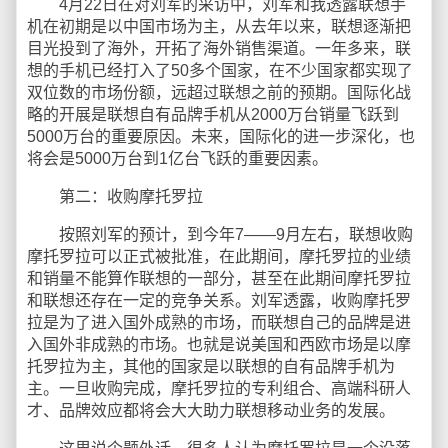
4月22日在对刘军的采访中，刘军和我透露联想手
机在初期是以中国市场为主，从去年以来，联想逐渐把
目光投到了海外，开拓了海外销售渠道。一年多来，联
想的手机已经打入了50多个国家，在不少国家都实现了
双位数的市场份额，远超过联想之前的预期。国际化战
略的开展是联想自有品牌手机从2000万台销量飞跃到
5000万台的重要原因。未来，国际化的进一步深化，也
将会是5000万台到1亿台飞跃的重要因素。
第二：收购摩托罗拉
按照刘军的预计，到今年7——9月左右，联想收购
摩托罗拉可以正式被批准，在此期间，摩托罗拉的业绩
和销量不能算作联想的一部分，甚至在此期间摩托罗拉
和联想还存在一定的竞争关系。刘军透露，收购摩托罗
拉是为了进入国外成熟的市场，而联想自己的品牌是进
入国外非成熟的市场。也就是说美国和西欧市场是以摩
托罗拉为主，其他的国家是以联想的自有品牌手机为
主。一旦收购完成，摩托罗拉的专利组合、高端科研人
才、品牌效应都将会大大助力联想移动业务的发展。