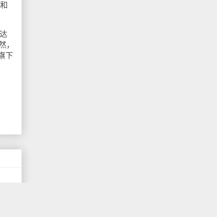
地和
达
显然，
旗下
，这