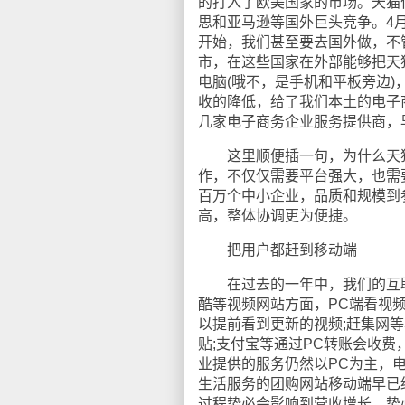
的打入了欧美国家的市场。天猫
思和亚马逊等国外巨头竞争。4月
开始，我们甚至要去国外做，不
市，在这些国家在外部能够把天
电脑(哦不，是手机和平板旁边
收的降低，给了我们本土的电子
几家电子商务企业服务提供商，
这里顺便插一句，为什么天猫
作，不仅仅需要平台强大，也需
百万个中小企业，品质和规模到
高，整体协调更为便捷。
把用户都赶到移动端
在过去的一年中，我们的互联
酷等视频网站方面，PC端看视
以提前看到更新的视频;赶集网
贴;支付宝等通过PC转账会收费，
业提供的服务仍然以PC为主，
生活服务的团购网站移动端早已经
过程势必会影响到营收增长，势