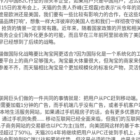
作为中国B2C行业的领头羊企业，如果用户只是中国用户，怎么
15日的发布会上，天猫的负责人乔峰(王煜磊)也表示“从今年的双
管是欧洲还是美国，我们要有一些比较有影响力的合作，在这些
猫品牌打响”，想象一样大洋彼岸的美国人也和我们一样彻夜守
)，抢货的情景一定非常有趣。近年来，随着国家政策的开放和相
商务企业们海外化更多的可能，而且早在三年前阿里就收购了美
早已经想到了后续的战略。
做国际化战略要比淘宝网更适合?因为国际化是一个系统化的
要平台上的商户足够强大。淘宝最大体量很大，但淘宝的商家来
参差不齐，而天猫相比淘宝是个更加规模化的标准化产物，灵活
网巨头们做的一件共同的事情就是：把用户从PC赶到移动端
频需要加载1分钟的广告，而手机端几乎没有广告，或者手机客户
等本地生活服务网站，如果通过手机租房子的话，会有更多优惠的
通过手机则免费...... 移动互联网已经全面来临，但我们的互联
电子商务网站的交易额也以PC为主(当然，向美团网这样的基于本
超过了50%)。天猫2014年将继续把用户从PC迁徙到手机上，
必会影响到PC端以往积累的优势。但这是必须的功课，也是主