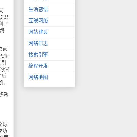
生活感悟
天
联盟
互联网络
利了
帮
网站建设
网络日志
交额
搜索引擎
无争
和引
编程开发
的深
了后
网络地图
机。
移动
全球
成功