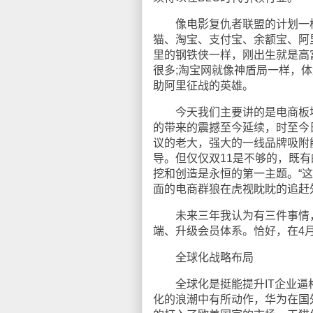
像电影复仇者联盟的计划一样
猫、淘宝、支付宝、余额宝、阿
里的钢铁侠一样，刚出生就是高
很多;淘宝网就像神盾局一样，
助阿里征战的英雄。
今天我们主要讲的是电商板块——
的带来的震撼至今延续，时至今
议的老大，强大的一线品牌吸附
导。但仅仅双11是不够的，既
挖和创造是永恒的第一主题。“
面的电商群狼在虎视眈眈的追赶
未来三年我认为有三件事情，
端、升级会员体系。恰好，在4
全球化战略布局
全球化是挺能提升IT企业逼格
化的浪潮中有所动作，华为在国