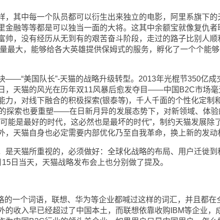
，其中每一个队员都可以衍生出来独立的电影，阿里系旗下的
里金融等等都是可以独当一面的大将。这其中余额宝就像复仇者
富帅，没有经历从无到有的艰苦奋斗阶段，走过的路子比别人顺
体量最大，能够给各大英雄提供保姆式的服务，孵化了一个个能够
“美国队长”-天猫的战略升级转型。2013年光棍节350亿成
日，天猫的风光在历年双11风暴后愈发夺目——中国B2C市场毫
能力，对线下融合的积极探索(银泰等)，千人千面的个性化定制
有的探索也要重塑——在日新月异的发展态势下，对新领域、体验
这可能是最好的时代，这必然也是最坏的时代”，制约天猫发展除
外，天猫自身也必定需要内部优化乃至自我革命，换上新的发动
是天猫所重视的，必须做好：全球化战略的布局、用户迁徙到
月15日当天，天猫战略发布会上也分别做了提及。
的一个词语，联想、华为等企业都喊过这样的词汇，并且都在
外的收入早已经超过了中国本土，而联想依靠收购IBM等企业，