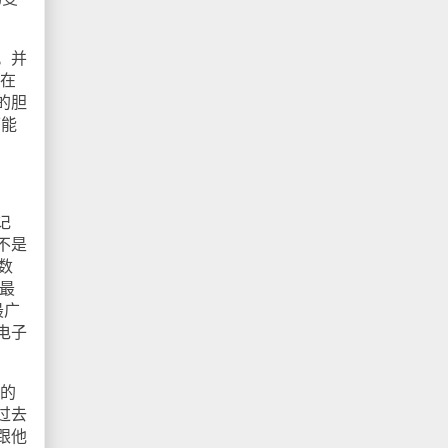
。并
们在
的胆
可能
记
不是
数
最
最广
电子
的
过去
跟他