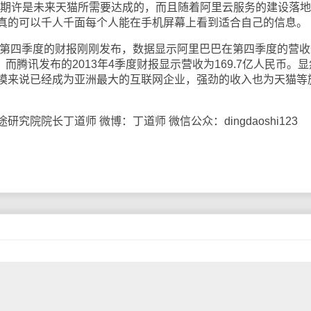
些期许是未来天猫所需要达成的，而且随着阿里云服务的建设落
真的可以千人千面每个人能在手机屏幕上看到适合自己的信息。
第四季度的财报刚刚发布，数据显示阿里巴巴在第四季度的营收
币)，而腾讯发布的2013年4季度财报显示营收为169.7亿人民币。
模来说已经成为亚洲最大的互联网企业，强劲的收入也为天猫等
院长丁道师 微博：丁道师 微信公众：dingdaoshi123
月20日，中国通过一条64K的国际专线，全功能接入国际互联网
，中国互联网时代从此开启。