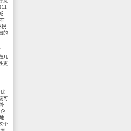
好意
11
城
候在
关税
国的
工
做几
性更
。优
端可
补
网企
地
这个
动变