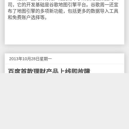
司，它的开发基础是谷歌地图引擎平台。谷歌周一还宣
布了地图引擎的多项新功能，包括更多的数据导入工具
和免费账户选择等。
2013年10月28日星期一
百度首款理财产品上线即故障
“百度理财”平台
于今日（10月28日）上午10点28上
线，推出百度理财产品“百发”。据介绍，“百发”由百度金
融中心、华夏基金联合推出，采取限量发售的方式，由
中国投资担保有限公司全程担保。百发最低投资门槛为1
元；售后支持快速赎回，即时提现，方便用户资金的流
入流出。
不过，今日上午10点28分网站发布后，却出现用户