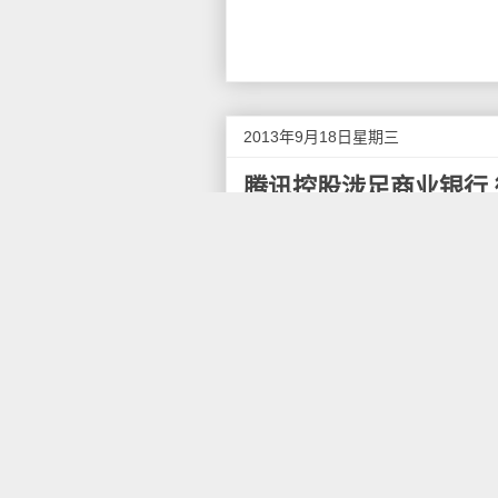
2013年9月18日星期三
腾讯控股涉足商业银行
腾讯旗下的微信在涉足金融领
商业银行的申请方案得到了广东
与此同时，全国首份地方版《
并报至银监会，《办法》中提到
元人民币作为注册资本；在股东
他企业法人股东及关联方持股比
的2%，所有自然人持股比例不
利，且这三年内年终分配后的净资
通过以上规定来看，腾讯公司
企业和自然人响应。问题又来了