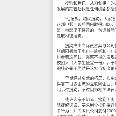
搜狗和腾讯，从刀剑相向的对
发展的跌宕起伏是任何编剧都想
“他搜狐，咱就搜狗，大家各搜
这部电影上映后国内取得380
是，电影里不经意的一句话触动
是取材彼搜狗。
搜狗推出之际虽然其母公司搜
张朝阳丢给王小川一笔钱和一句
川看着这笔钱，哭笑不得的发现
校招人（大学生便宜一倍），于
的核心骨干仍然是这批当初廉价
早期经过蛮荒的拓展，搜狗公司
得罪了很多主流的互联网企业，
起诉过搜狗，不过因为相关法律
或许大家不知道，搜狗历史上最
院提起诉讼，要求判令搜狗拼音
争行为，并向腾讯公司支付200