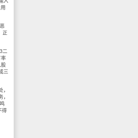
输入
示用
恶
，正
3二
有率
入股
成三
处，
务，
鸣
不得