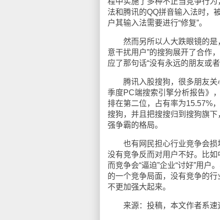
程中实施了多种不正当竞争行为
法和腾讯的QQ拼音输入法时，被
户其输入法需要进行“修复”。
然而另所以人大跌眼镜的是，2
意干扰用户”的搜狗展开了合作
应了那句话“没有永远的朋友或者
腾讯入股搜狗，很多朋友关心的
季度PC端搜索引擎分析报告》，
排在第二位，占有率为15.57%，
搜狗，并且把搜搜归到搜狗旗下
强争霸的格局。
也有网民担心行业竞争会损坏
没有竞争反而对用户不好。比如
而竞争会“逼迫”企业“讨好”用
的一个竞争局面，没有竞争的行
不更加强大起来。
来源：投稿，本文作者系速途