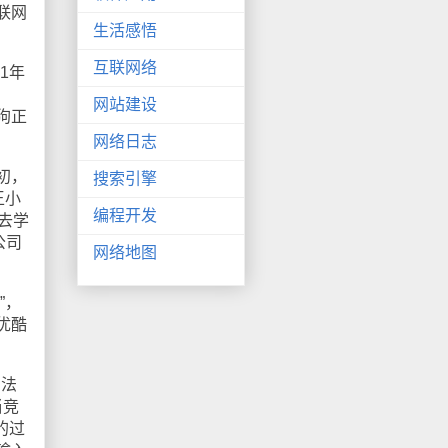
联网
生活感悟
互联网络
1年
网站建设
狗正
网络日志
初，
搜索引擎
王小
编程开发
去学
公司
网络地图
”，
优酷
向法
当竞
的过