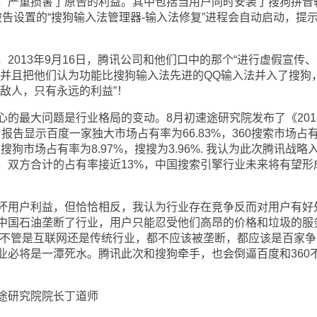
，严重损害了原告的利益。其中包括当用户同时安装了搜狗拼音
告设置的“搜狗输入法管理器-输入法修复”进程会自动启动，提
013年9月16日，腾讯公司和他们口中的那个“进行虚假宣传、
，并且把他们认为功能比搜狗输入法先进的QQ输入法并入了搜狗
敌人，只有永远的利益”！
最大问题是行业格局的变动。8月初速途研究院发布了《201
报告显示百度一家独大市场占有率为66.83%，360搜索市场占
搜狗市场占有率为8.97%，搜搜为3.96%. 我认为此次腾讯战略
，双方合计的占有率接近13%，中国搜索引擎行业未来将有望形
用户利益，但恰恰相反，我认为行业存在竞争反而对用户有好
中国石油垄断了行业，用户只能忍受他们高昂的价格和垃圾的服
户。不管是互联网还是传统行业，都不应该被垄断，都应该是百家争
业必将是一潭死水。腾讯此次和搜狗牵手，也会倒逼百度和360
研究院院长丁道师