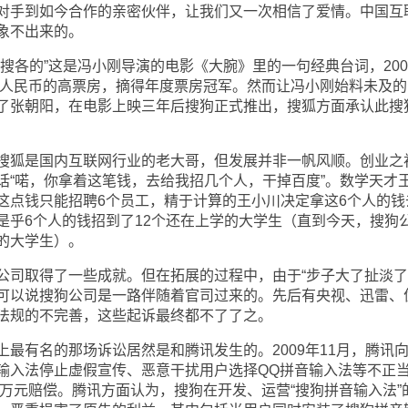
手到如今合作的亲密伙伴，让我们又一次相信了爱情。中国互
象不出来的。
各的”这是冯小刚导演的电影《大腕》里的一句经典台词，200
0万人民币的高票房，摘得年度票房冠军。然而让冯小刚始料未及的
了张朝阳，在电影上映三年后搜狗正式推出，搜狐方面承认此搜
狐是国内互联网行业的老大哥，但发展并非一帆风顺。创业之
话“喏，你拿着这笔钱，去给我招几个人，干掉百度”。数学天才
这点钱只能招聘6个员工，精于计算的王小川决定拿这6个人的钱
是乎6个人的钱招到了12个还在上学的大学生（直到今天，搜狗
的大学生）。
取得了一些成就。但在拓展的过程中，由于“步子大了扯淡了
可以说搜狗公司是一路伴随着官司过来的。先后有央视、迅雷、
法规的不完善，这些起诉最终都不了了之。
有名的那场诉讼居然是和腾讯发生的。2009年11月，腾讯
输入法停止虚假宣传、恶意干扰用户选择QQ拼音输入法等不正
0万元赔偿。腾讯方面认为，搜狗在开发、运营“搜狗拼音输入法”