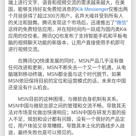
端上进行文字、语音和视频交流的需求越来越大，在美
国，能够支持好友免费短消息的
Kik Messenger
仅推出两
个月就获得了超过300万用户，名声大噪并受到所有人
的关注和鼓舞。腾讯发现这个市场后，迅速推出了“
微信
”
这样的免费短信应用，并在短时间内一跃成为国内类Kik
应用的佼佼者。腾讯QQ也发布了支持智能手机和平板电
脑的视频聊天功能的新版本，让用户直接使用手机即可
进行视频交流。
在腾讯QQ快速发展的同时，MSN产品几乎没有做
任何改进和更新，MSN不断失去一个又一个机遇，从电
脑端到移动终端，MSN都全面与这个时代脱节，如果
MSN依旧保持目前的定位和运营模式的话，未来在中国
还是没有什么机会。
MSN目前的这种困境，与微软自身机制有关系。
MSN中国与微软总部之间的管理和交流不畅，导致其无
法对市场变化做出快速响应；MSN中国在研发方面的投
入不足，规划和设计都有问题，没有一个很好的产品定
位，用户体验又非常糟糕，导致其本土化的路线步入歧
途，最终失败也是可以预见的。