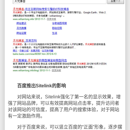
百度推出Sitelink的影响
对网站来说，Sitelink强化了第一名的显示效果，增
强了网站品牌，可以有效提高网站点击率，提升访问者
对该网站的可信度，提高了用户的搜索体验，对于网站
有一定激励作用。
对于百度来说，可以竖立百度的“正面”形象，逐步摆