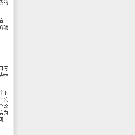
我的
信
的辅
口有
读器
住下
个公
个公
信为
葫