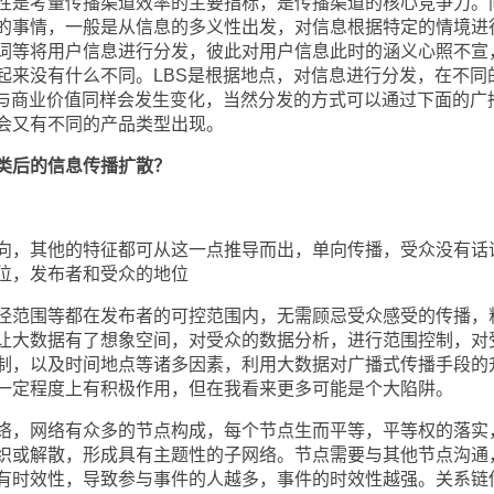
是考量传播渠道效率的主要指标，是传播渠道的核心竞争力。
的事情，一般是从信息的多义性出发，对信息根据特定的情境进
词等将用户信息进行分发，彼此对用户信息此时的涵义心照不宣
起来没有什么不同。LBS是根据地点，对信息进行分发，在不同
义与商业价值同样会发生变化，当然分发的方式可以通过下面的广
会又有不同的产品类型出现。
类后的信息传播扩散？
，其他的特征都可从这一点推导而出，单向传播，受众没有话
位，发布者和受众的地位
范围等都在发布者的可控范围内，无需顾忌受众感受的传播，
让大数据有了想象空间，对受众的数据分析，进行范围控制，对
制，以及时间地点等诸多因素，利用大数据对广播式传播手段的
一定程度上有积极作用，但在我看来更多可能是个大陷阱。
，网络有众多的节点构成，每个节点生而平等，平等权的落实
织或解散，形成具有主题性的子网络。节点需要与其他节点沟通
有时效性，导致参与事件的人越多，事件的时效性越强。关系链