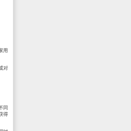
家用
或对
不同
获得