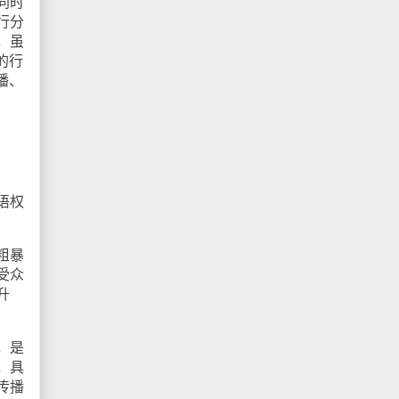
同时
行分
，虽
的行
播、
语权
粗暴
受众
升
，是
，具
传播